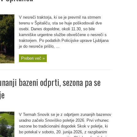
V nesreči traktorja, ki se je prevrnil na strmem
terenu v Špitaliču, sta se huje poškodovali dve
osebi. Danes dopoldne, okoli 11.30, so bile
kamniške urgentne službe obveščene o nesreči s
traktorjem. Po podatkih Policijske uprave Ljubljana
je do nesreče prišlo, ...
Preberi več »
nanji bazeni odprti, sezona pa se
je
V Termah Snovik se je z odprtjem zunanjih bazenov
uradno začelo Snoviško poletje 2026. Prvi vrhunec
sezone bo tradicionalni dogodek Skok v poletje, ki
bo potekal v soboto, 20. junija 2026, z razgibanim