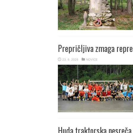
Prepričljiva zmaga repre
23. 6. 2026
NOVICE
Huda traktorska nesreča 