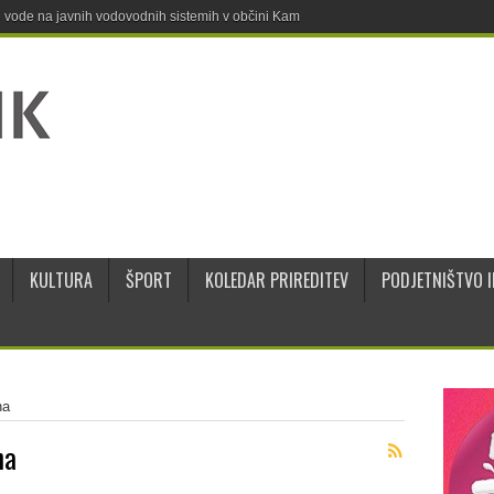
ne vode na javnih vodovodnih sistemih v občini Kamnik
KULTURA
ŠPORT
KOLEDAR PRIREDITEV
PODJETNIŠTVO I
na
na