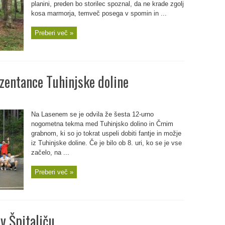
planini, preden bo storilec spoznal, da ne krade zgolj
kosa marmorja, temveč posega v spomin in ...
Preberi več »
zentance Tuhinjske doline
Na Lasenem se je odvila že šesta 12-urno
nogometna tekma med Tuhinjsko dolino in Črnim
grabnom, ki so jo tokrat uspeli dobiti fantje in možje
iz Tuhinjske doline. Če je bilo ob 8. uri, ko se je vse
začelo, na ...
Preberi več »
v Špitaliču