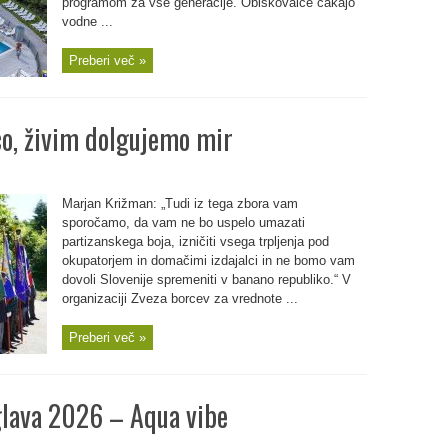
programom za vse generacije. Obiskovalce čakajo
vodne ...
Preberi več »
o, živim dolgujemo mir
Marjan Križman: „Tudi iz tega zbora vam
sporočamo, da vam ne bo uspelo umazati
partizanskega boja, izničiti vsega trpljenja pod
okupatorjem in domačimi izdajalci in ne bomo vam
dovoli Slovenije spremeniti v banano republiko.“ V
organizaciji Zveza borcev za vrednote ...
Preberi več »
lava 2026 – Aqua vibe