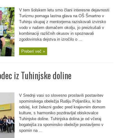
V tem šolskem letu smo člani interesne dejavnosti
Turizmu pomaga lastna glava na OŠ Šmartno v
Tuhinju skupaj z mentorjema raziskovali izvirsko
vodo v našem domačem okolju, jo preizkušali v
kombinaciji različnih okusov in spoznavali
zgodovinska dejstva in izročilo o ...
Preberi več »
odec iz Tuhinjske doline
V Srednji vasi so slovesno proslavili postavitev
spominskega obeležja Rudiju Poljanšku, ki bo
odslej, kot železni godec pred krajevnim domom
kulture, s harmoniko pozdravljal obiskovalce
Tuhinjske doline. Tuhinjska dolina je od včeraj
bogatejša za spominsko obeležje postavljeno v
spomin na ...