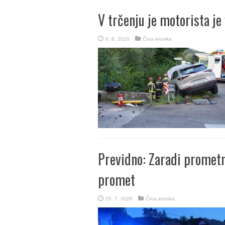
V trčenju je motorista je 
6. 8. 2026
Črna kronika
Previdno: Zaradi prometn
promet
25. 7. 2026
Črna kronika