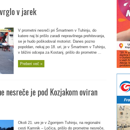
vrglo v jarek
V prometni nesreči pri Šmartnem v Tuhinju, do
katere naj bi prišlo zaradi nepravilnega prehitevanja,
se je hudo poškodoval motorist. Danes pozno
popoldan, nekaj po 18. uri, je v Šmartnem v Tuhinju,
v bližini odcepa za Kostanj, prišlo do prometne ...
Preberi več »
e nesreče je pod Kozjakom oviran
Okoli 21. ure je v Zgornjem Tuhinju, na regionalni
cesti Kamnik – Ločica, prišlo do prometne nesreče,