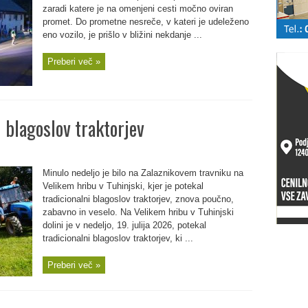
zaradi katere je na omenjeni cesti močno oviran
promet. Do prometne nesreče, v kateri je udeleženo
eno vozilo, je prišlo v bližini nekdanje ...
Preberi več »
l blagoslov traktorjev
Minulo nedeljo je bilo na Zalaznikovem travniku na
Velikem hribu v Tuhinjski, kjer je potekal
tradicionalni blagoslov traktorjev, znova poučno,
zabavno in veselo. Na Velikem hribu v Tuhinjski
dolini je v nedeljo, 19. julija 2026, potekal
tradicionalni blagoslov traktorjev, ki ...
Preberi več »