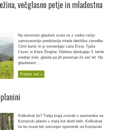
ežina, večglasno petje in mladostna
Na slovenski glasbeni sceni se z vedno večjo
samozavestjo predstavlja mlada dekliška zasedba
Citrin band, ki jo sestavljajo Lana Erzar, Tjaša
Cevec in Klara Štrajhar. Dekleta obiskujejo 3. letnik
srednje šole, glasba pa jih povezuje že več let. Na
glasbenem ...
Preberi več »
planini
Kolikokrat še? Tretja kraja zvezde s spomenika na
Kostavski planini v manj kot dveh letih. Kolikokrat
še bo moral biti oskrunjen spomenik na Kostavski