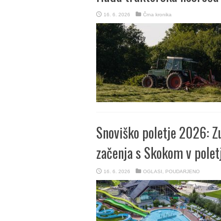
16. 6. 2026
Črna kronika
Snoviško poletje 2026: Zu
začenja s Skokom v polet
16. 6. 2026
OGLASI
,
POUDARJENO