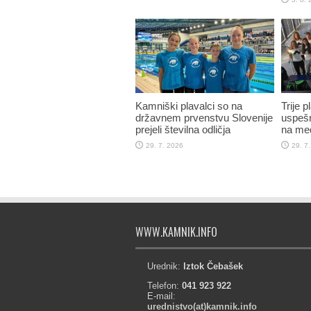
Kamniški plavalci so na
Trije 
državnem prvenstvu Slovenije
uspešn
prejeli številna odličja
na me
29. 7. 2026
29. 7
WWW.KAMNIK.INFO
Urednik:
Iztok Čebašek
Telefon:
041 923 922
E-mail:
urednistvo(at)kamnik.info