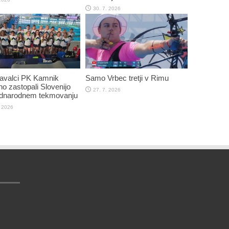
30. 7. 2026
plavalci PK Kamnik
Samo Vrbec tretji v Rimu
o zastopali Slovenijo
27. 7. 2026
dnarodnem tekmovanju
. 2026