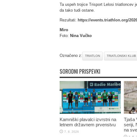
Ta uspeh trojice Trisport Lelosi triatloncev 
da tako tudi ostane.
Rezultati:
https://events.triathlon.org/2
Miro
Foto:
Nina Vučko
Označeno z:
TRIATLON
TRIATLONSKI KLUB
SORODNI PRISPEVKI
Kamniški plavalci izvrstni na
Tjaša 
letnem državnem prvenstvu
seriji,
na sve
7. 8. 2026
3. 8.