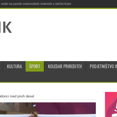
ne vode na javnih vodovodnih sistemih v občini Kamnik
KULTURA
ŠPORT
KOLEDAR PRIREDITEV
PODJETNIŠTVO I
iatlonci med prvih deset