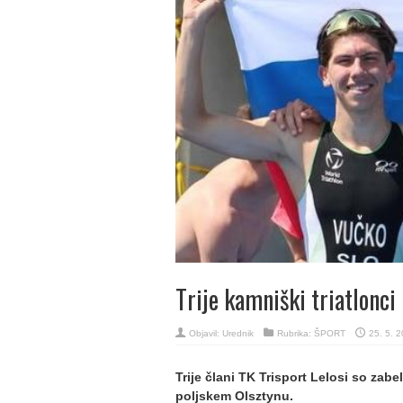
Trije kamniški triatlonci
Objavil:
Urednik
Rubrika:
ŠPORT
25. 5. 
Trije člani TK Trisport Lelosi so zab
poljskem Olsztynu.