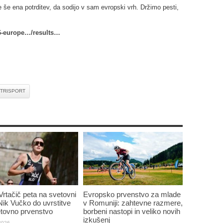
je še ena potrditev, da sodijo v sam evropski vrh. Držimo pesti,
026-europe…/results…
 TRISPORT
Vrtačič peta na svetovni
Evropsko prvenstvo za mlade
 Nik Vučko do uvrstitve
v Romuniji: zahtevne razmere,
tovno prvenstvo
borbeni nastopi in veliko novih
izkušenj
 2026