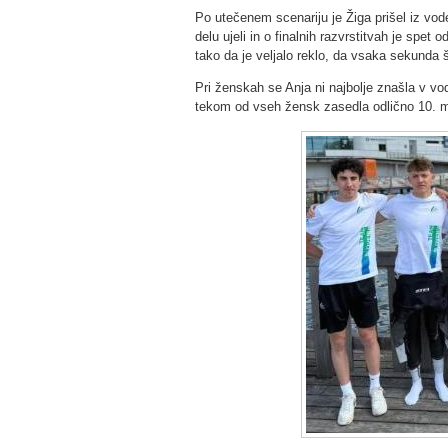
Po utečenem scenariju je Žiga prišel iz vo
delu ujeli in o finalnih razvrstitvah je spet
tako da je veljalo reklo, da vsaka sekunda š
Pri ženskah se Anja ni najbolje znašla v vod
tekom od vseh žensk zasedla odlično 10. 