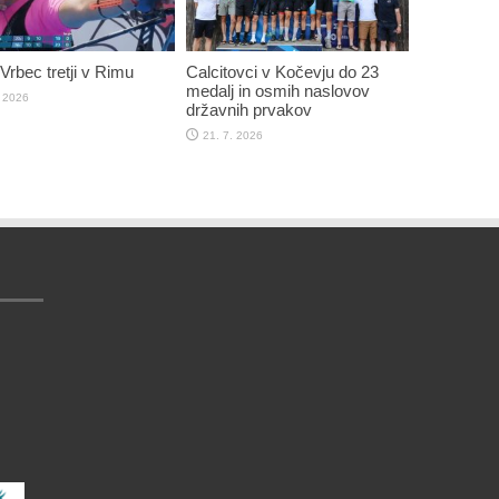
rbec tretji v Rimu
Calcitovci v Kočevju do 23
medalj in osmih naslovov
. 2026
državnih prvakov
21. 7. 2026