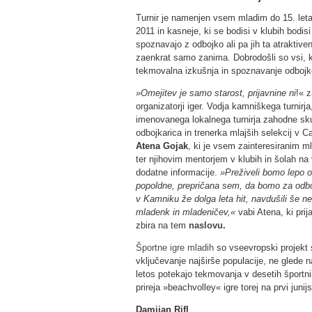
Turnir je namenjen vsem mladim do 15. leta,
2011 in kasneje, ki se bodisi v klubih bodisi
spoznavajo z odbojko ali pa jih ta atraktiven
zaenkrat samo zanima. Dobrodošli so vsi, k
tekmovalna izkušnja in spoznavanje odbojk
»Omejitev je samo starost, prijavnine ni
!« z
organizatorji iger. Vodja kamniškega turnirja
imenovanega lokalnega turnirja zahodne sku
odbojkarica in trenerka mlajših selekcij v Ca
Atena Gojak
, ki je vsem zainteresiranim 
ter njihovim mentorjem v klubih in šolah na 
dodatne informacije.
»Preživeli bomo lepo 
popoldne, prepričana sem, da bomo za odboj
v Kamniku že dolga leta hit, navdušili še n
mladenk in mladeničev,«
vabi Atena, ki pri
zbira na tem
naslovu
.
Športne igre mladih
so vseevropski projekt s 
vključevanje najširše populacije, ne glede na
letos potekajo tekmovanja v desetih športni
prireja »beachvolley« igre torej na prvi jun
Damijan Rifl