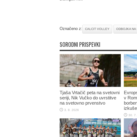
Označeno z:
CALCIT VOLLEY
ODBOJKA NA 
SORODNI PRISPEVKI
Tjaša Vrtačič peta na svetovni
Evrop
seriji, Nik Vučko do uvrstitve
v Romu
na svetovno prvenstvo
borben
izkuše
3. 8. 2026
30. 7