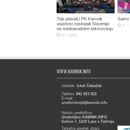
Trije plavalci PK Kamnik
Samo V
uspešno zastopali Slovenijo
27. 7
na mednarodnem tekmovanju
29. 7. 2026
WWW.KAMNIK.INFO
Urednik:
Iztok Čebašek
Telefon:
041 923 922
E-mail:
urednistvo(at)kamnik.info
Naslov uredništva:
Uredništvo KAMNIK.INFO
Golice 7, 1219 Laze v Tuhinju
Tehnični urednik strani: