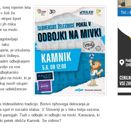
 torej rojenim leta
 v šoli že
 ekipni šport
i jih mika
e na mivki.
agotavljajo
, tako
pine, je izkušena
lcit Volleyu,
mladim odbojkarjem
voljo za vse
odbojkarsko
ko na mivki, ki je
ekaj novih skupin
jave udeležencev
tridesetletno tradicijo. Bistvo njihovega delovanja je
 spol in socialni status. V Sloveniji je v teku tretja sezona,
h panogah. Tudi v odbojki in odbojki na mivki. Karavana, ki
ijski petek obišče Kamnik. Se vidimo?