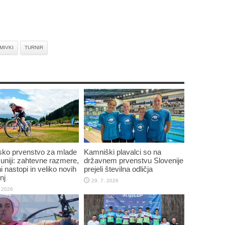
MIVKI
TURNIR
sko prvenstvo za mlade
Kamniški plavalci so na
niji: zahtevne razmere,
državnem prvenstvu Slovenije
i nastopi in veliko novih
prejeli številna odličja
nj
29. 7. 2026
. 2026