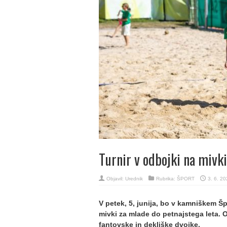
Turnir v odbojki na mivki
Objavil:
Urednik
Rubrika:
ŠPORT
3. 6. 20
V petek, 5, junija, bo v kamniškem Š
mivki za mlade do petnajstega leta. O
fantovske in dekliške dvojke.