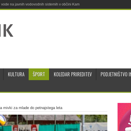
ne vode na javnih vodovodnih sistemih v občini Kamnik
KULTURA
ŠPORT
KOLEDAR PRIREDITEV
PODJETNIŠTVO I
na mivki za mlade do petnajstega leta