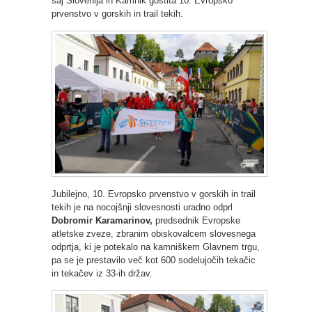
saj Slovenija in Kamnik gostita 10. Evropsko
prvenstvo v gorskih in trail tekih.
Jubilejno, 10. Evropsko prvenstvo v gorskih in trail
tekih je na nocojšnji slovesnosti uradno odprl
Dobromir Karamarinov,
predsednik Evropske
atletske zveze, zbranim obiskovalcem slovesnega
odprtja, ki je potekalo na kamniškem Glavnem trgu,
pa se je prestavilo več kot 600 sodelujočih tekačic
in tekačev iz 33-ih držav.