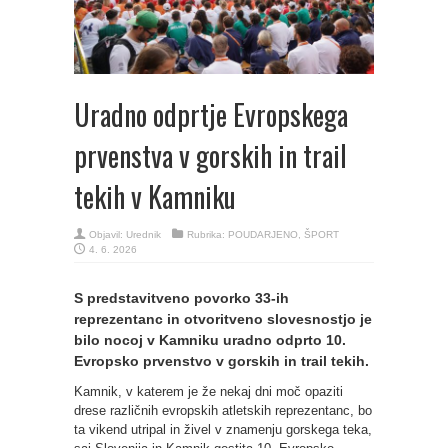
Uradno odprtje Evropskega
prvenstva v gorskih in trail
tekih v Kamniku
Objavil:
Urednik
Rubrika:
POUDARJENO
,
ŠPORT
4. 6. 2026
S predstavitveno povorko 33-ih
reprezentanc in otvoritveno slovesnostjo je
bilo nocoj v Kamniku uradno odprto 10.
Evropsko prvenstvo v gorskih in trail tekih.
Kamnik, v katerem je že nekaj dni moč opaziti
drese različnih evropskih atletskih reprezentanc, bo
ta vikend utripal in živel v znamenju gorskega teka,