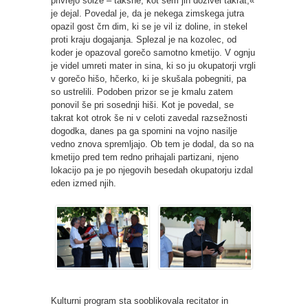
privrejo solze – takšne, kot sem jih doživel takrat,«
je dejal. Povedal je, da je nekega zimskega jutra
opazil gost črn dim, ki se je vil iz doline, in stekel
proti kraju dogajanja. Splezal je na kozolec, od
koder je opazoval gorečo samotno kmetijo. V ognju
je videl umreti mater in sina, ki so ju okupatorji vrgli
v gorečo hišo, hčerko, ki je skušala pobegniti, pa
so ustrelili. Podoben prizor se je kmalu zatem
ponovil še pri sosednji hiši. Kot je povedal, se
takrat kot otrok še ni v celoti zavedal razsežnosti
dogodka, danes pa ga spomini na vojno nasilje
vedno znova spremljajo. Ob tem je dodal, da so na
kmetijo pred tem redno prihajali partizani, njeno
lokacijo pa je po njegovih besedah okupatorju izdal
eden izmed njih.
Kulturni program sta sooblikovala recitator in