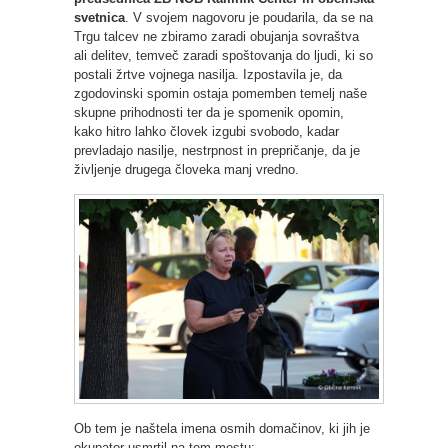
svetnica
. V svojem nagovoru je poudarila, da se na
Trgu talcev ne zbiramo zaradi obujanja sovraštva
ali delitev, temveč zaradi spoštovanja do ljudi, ki so
postali žrtve vojnega nasilja. Izpostavila je, da
zgodovinski spomin ostaja pomemben temelj naše
skupne prihodnosti ter da je spomenik opomin,
kako hitro lahko človek izgubi svobodo, kadar
prevladajo nasilje, nestrpnost in prepričanje, da je
življenje drugega človeka manj vredno.
Ob tem je naštela imena osmih domačinov, ki jih je
okupator usmrtil na tem mestu: