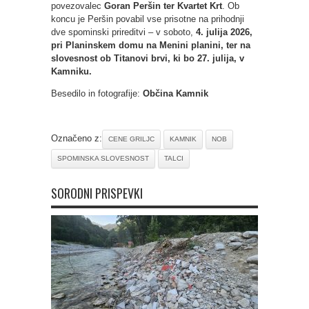
povezovalec
Goran Peršin ter Kvartet Krt
. Ob
koncu je Peršin povabil vse prisotne na prihodnji
dve spominski prireditvi – v soboto,
4. julija 2026,
pri Planinskem domu na Menini planini, ter na
slovesnost ob Titanovi brvi, ki bo
27. julija, v
Kamniku.
Besedilo in fotografije:
Občina Kamnik
Označeno z:
CENE GRILJC
KAMNIK
NOB
SPOMINSKA SLOVESNOST
TALCI
SORODNI PRISPEVKI