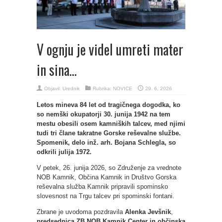
V ognju je videl umreti mater
in sina…
Objavil:
Urednik
Rubrika:
NOVICE
29. 6. 2026
Letos mineva 84 let od tragičnega dogodka, ko
so nemški okupatorji 30. junija 1942 na tem
mestu obesili osem kamniških talcev, med njimi
tudi tri člane takratne Gorske reševalne službe.
Spomenik, delo inž. arh. Bojana Schlegla, so
odkrili julija 1972.
V petek, 26. junija 2026, so Združenje za vrednote
NOB Kamnik, Občina Kamnik in Društvo Gorska
reševalna služba Kamnik pripravili spominsko
slovesnost na Trgu talcev pri spominski fontani.
Zbrane je uvodoma pozdravila
Alenka Jevšnik
,
predsednica ZB NOB Kamnik Center in občinska