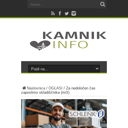
Naslovnica
/
OGLASI
/
Za nedoločen čas
zaposlimo skladiščnika (m/ž)