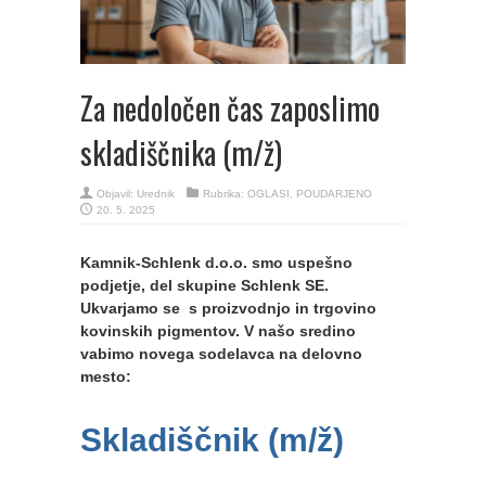
Za nedoločen čas zaposlimo
skladiščnika (m/ž)
Objavil:
Urednik
Rubrika:
OGLASI
,
POUDARJENO
20. 5. 2025
Kamnik-Schlenk d.o.o. smo uspešno
podjetje, del skupine Schlenk SE.
Ukvarjamo se s proizvodnjo in trgovino
kovinskih pigmentov. V našo sredino
vabimo novega sodelavca na delovno
mesto:
Skladiščnik (m/ž)