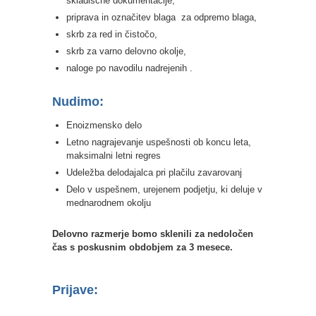
skladiščne dokumentacije,
priprava in označitev blaga za odpremo blaga,
skrb za red in čistočo,
skrb za varno delovno okolje,
naloge po navodilu nadrejenih .
Nudimo:
Enoizmensko delo
Letno nagrajevanje uspešnosti ob koncu leta,
maksimalni letni regres
Udeležba delodajalca pri plačilu zavarovanj
Delo v uspešnem, urejenem podjetju, ki deluje v
mednarodnem okolju
Delovno razmerje bomo sklenili za nedoločen
čas s poskusnim obdobjem za 3 mesece.
Prijave: