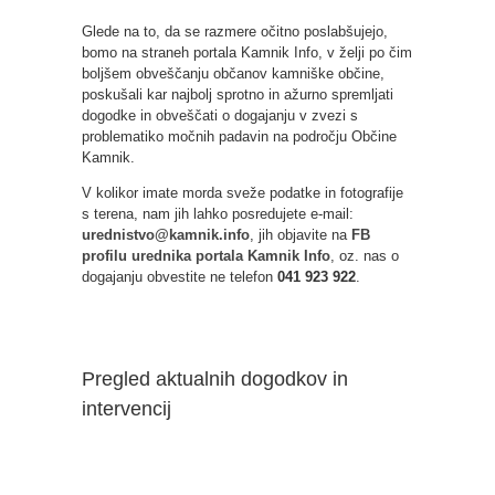
Glede na to, da se razmere očitno poslabšujejo,
bomo na straneh portala Kamnik Info, v želji po čim
boljšem obveščanju občanov kamniške občine,
poskušali kar najbolj sprotno in ažurno spremljati
dogodke in obveščati o dogajanju v zvezi s
problematiko močnih padavin na področju Občine
Kamnik.
V kolikor imate morda sveže podatke in fotografije
s terena, nam jih lahko posredujete e-mail:
urednistvo@kamnik.info
, jih objavite na
FB
profilu urednika portala Kamnik Info
, oz. nas o
dogajanju obvestite ne telefon
041 923 922
.
Pregled aktualnih dogodkov in
intervencij