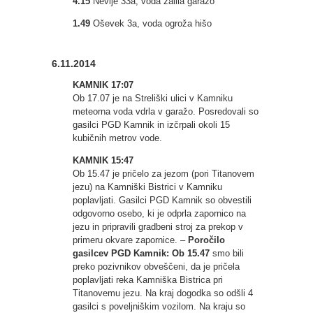
4.15
Nevlje 33a, voda zalila garažo
1.49
Oševek 3a, voda ogroža hišo
6.11.2014
KAMNIK 17:07
Ob 17.07 je na Streliški ulici v Kamniku
meteorna voda vdrla v garažo. Posredovali so
gasilci PGD Kamnik in izčrpali okoli 15
kubičnih metrov vode.
KAMNIK 15:47
Ob 15.47 je pričelo za jezom (pori Titanovem
jezu) na Kamniški Bistrici v Kamniku
poplavljati. Gasilci PGD Kamnik so obvestili
odgovorno osebo, ki je odprla zapornico na
jezu in pripravili gradbeni stroj za prekop v
primeru okvare zapornice. –
Poročilo
gasilcev PGD Kamnik: Ob 15.47
smo bili
preko pozivnikov obveščeni, da je pričela
poplavljati reka Kamniška Bistrica pri
Titanovemu jezu. Na kraj dogodka so odšli 4
gasilci s poveljniškim vozilom. Na kraju so