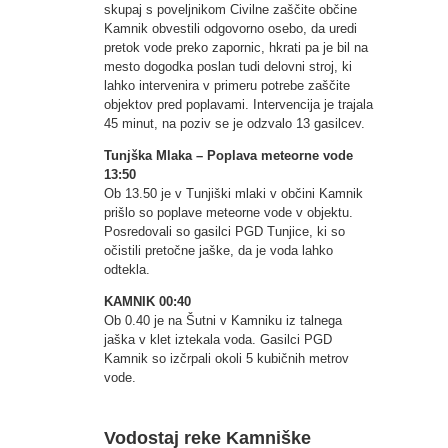
skupaj s poveljnikom Civilne zaščite občine
Kamnik obvestili odgovorno osebo, da uredi
pretok vode preko zapornic, hkrati pa je bil na
mesto dogodka poslan tudi delovni stroj, ki
lahko intervenira v primeru potrebe zaščite
objektov pred poplavami. Intervencija je trajala
45 minut, na poziv se je odzvalo 13 gasilcev.
Tunjška Mlaka – Poplava meteorne vode
13:50
Ob 13.50 je v Tunjiški mlaki v občini Kamnik
prišlo so poplave meteorne vode v objektu.
Posredovali so gasilci PGD Tunjice, ki so
očistili pretočne jaške, da je voda lahko
odtekla.
KAMNIK 00:40
Ob 0.40 je na Šutni v Kamniku iz talnega
jaška v klet iztekala voda. Gasilci PGD
Kamnik so izčrpali okoli 5 kubičnih metrov
vode.
Vodostaj reke Kamniške