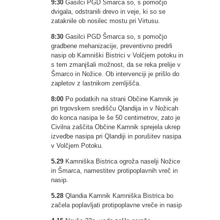
9:30
Gasilci PGD Šmarca so, s pomočjo
dvigala, odstranili drevo in veje, ki so se
zataknile ob nosilec mostu pri Virtusu.
8:30
Gasilci PGD Šmarca so, s pomočjo
gradbene mehanizacije, preventivno predrli
nasip ob Kamniški Bistrici v Volčjem potoku in
s tem zmanjšali možnost, da se reka prelije v
Šmarco in Nožice. Ob intervenciji je prišlo do
zapletov z lastnikom zemljišča.
8:00
Po podatkih na strani Občine Kamnik je
pri trgovskem središču Qlandija in v Nožicah
do konca nasipa le še 50 centimetrov, zato je
Civilna zaščita Občine Kamnik sprejela ukrep
izvedbe nasipa pri Qlandiji in porušitev nasipa
v Volčjem Potoku.
5.29
Kamniška Bistrica ogroža naselji Nožice
in Šmarca, namestitev protipoplavnih vreč in
nasip.
5.28
Qlandia Kamnik Kamniška Bistrica bo
začela poplavljati protipoplavne vreče in nasip