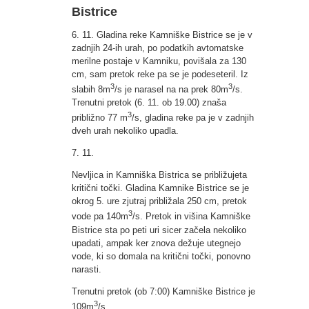
Bistrice
6. 11. Gladina reke Kamniške Bistrice se je v
zadnjih 24-ih urah, po podatkih avtomatske
merilne postaje v Kamniku, povišala za 130
cm, sam pretok reke pa se je podeseteril. Iz
3
3
slabih 8m
/s je narasel na na prek 80m
/s.
Trenutni pretok (6. 11. ob 19.00) znaša
3
približno 77 m
/s, gladina reke pa je v zadnjih
dveh urah nekoliko upadla.
7. 11.
Nevljica in Kamniška Bistrica se približujeta
kritični točki. Gladina Kamnike Bistrice se je
okrog 5. ure zjutraj približala 250 cm, pretok
3
vode pa 140m
/s. Pretok in višina Kamniške
Bistrice sta po peti uri sicer začela nekoliko
upadati, ampak ker znova dežuje utegnejo
vode, ki so domala na kritični točki, ponovno
narasti.
Trenutni pretok (ob 7:00) Kamniške Bistrice je
3
109m
/s.