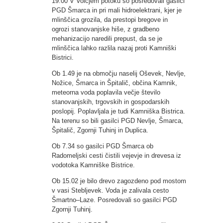
19:00 V Volčjem potoku so posredovali gasilci
PGD Šmarca in pri mali hidroelektrani, kjer je
mlinščica grozila, da prestopi bregove in
ogrozi stanovanjske hiše, z gradbeno
mehanizacijo naredili prepust, da se je
mlinščica lahko razlila nazaj proti Kamniški
Bistrici.
Ob 1.49 je na območju naselij Oševek, Nevlje,
Nožice, Šmarca in Špitalič, občina Kamnik,
meteorna voda poplavila večje število
stanovanjskih, trgovskih in gospodarskih
poslopij. Poplavljala je tudi Kamniška Bistrica.
Na terenu so bili gasilci PGD Nevlje, Šmarca,
Špitalič, Zgornji Tuhinj in Duplica.
Ob 7.34 so gasilci PGD Šmarca ob
Radomeljski cesti čistili vejevje in drevesa iz
vodotoka Kamniške Bistrice.
Ob 15.02 je bilo drevo zagozdeno pod mostom
v vasi Stebljevek. Voda je zalivala cesto
Šmartno–Laze. Posredovali so gasilci PGD
Zgornji Tuhinj.