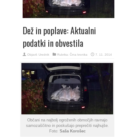
Dež in poplave: Aktualni
podatki in obvestila
Objavil:
Urednik
Rubrika:
Črna kronika
7. 11. 2014
Občani na najbolj ogroženih območjih ravnajo
samozaščitno in poskušajo preprečiti najhujše.
Foto:
Saša Korošec