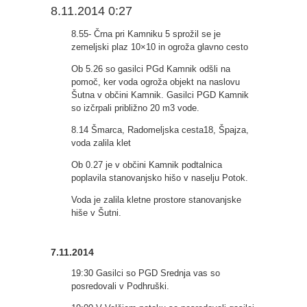
8.11.2014 0:27
8.55- Črna pri Kamniku 5 sprožil se je
zemeljski plaz 10×10 in ogroža glavno cesto
Ob 5.26 so gasilci PGd Kamnik odšli na
pomoč, ker voda ogroža objekt na naslovu
Šutna v občini Kamnik. Gasilci PGD Kamnik
so izčrpali približno 20 m3 vode.
8.14 Šmarca, Radomeljska cesta18, Špajza,
voda zalila klet
Ob 0.27 je v občini Kamnik podtalnica
poplavila stanovanjsko hišo v naselju Potok.
Voda je zalila kletne prostore stanovanjske
hiše v Šutni.
7.11.2014
19:30 Gasilci so PGD Srednja vas so
posredovali v Podhruški.