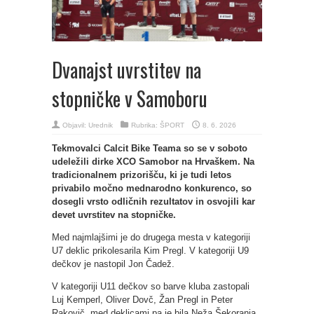
Dvanajst uvrstitev na
stopničke v Samoboru
Objavil:
Urednik
Rubrika:
ŠPORT
8. 6. 2026
Tekmovalci Calcit Bike Teama so se v soboto
udeležili dirke XCO Samobor na Hrvaškem. Na
tradicionalnem prizorišču, ki je tudi letos
privabilo močno mednarodno konkurenco, so
dosegli vrsto odličnih rezultatov in osvojili kar
devet uvrstitev na stopničke.
Med najmlajšimi je do drugega mesta v kategoriji
U7 deklic prikolesarila Kim Pregl. V kategoriji U9
dečkov je nastopil Jon Čadež.
V kategoriji U11 dečkov so barve kluba zastopali
Luj Kemperl, Oliver Dovč, Žan Pregl in Peter
Rakovič, med deklicami pa je bila Neža Šekoranja