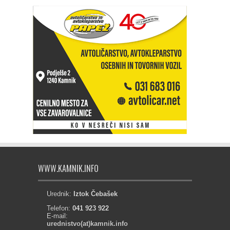
WWW.KAMNIK.INFO
Urednik:
Iztok Čebašek
Telefon:
041 923 922
E-mail:
urednistvo(at)kamnik.info