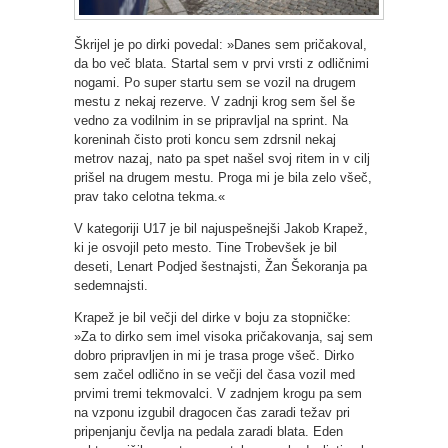
Škrijel je po dirki povedal: »Danes sem pričakoval,
da bo več blata. Startal sem v prvi vrsti z odličnimi
nogami. Po super startu sem se vozil na drugem
mestu z nekaj rezerve. V zadnji krog sem šel še
vedno za vodilnim in se pripravljal na sprint. Na
koreninah čisto proti koncu sem zdrsnil nekaj
metrov nazaj, nato pa spet našel svoj ritem in v cilj
prišel na drugem mestu. Proga mi je bila zelo všeč,
prav tako celotna tekma.«
V kategoriji U17 je bil najuspešnejši Jakob Krapež,
ki je osvojil peto mesto. Tine Trobevšek je bil
deseti, Lenart Podjed šestnajsti, Žan Šekoranja pa
sedemnajsti.
Krapež je bil večji del dirke v boju za stopničke:
»Za to dirko sem imel visoka pričakovanja, saj sem
dobro pripravljen in mi je trasa proge všeč. Dirko
sem začel odlično in se večji del časa vozil med
prvimi tremi tekmovalci. V zadnjem krogu pa sem
na vzponu izgubil dragocen čas zaradi težav pri
pripenjanju čevlja na pedala zaradi blata. Eden