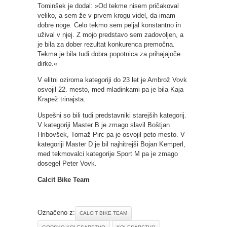
Tominšek je dodal: »Od tekme nisem pričakoval
veliko, a sem že v prvem krogu videl, da imam
dobre noge. Celo tekmo sem peljal konstantno in
užival v njej. Z mojo predstavo sem zadovoljen, a
je bila za dober rezultat konkurenca premočna.
Tekma je bila tudi dobra popotnica za prihajajoče
dirke.«
V elitni oziroma kategoriji do 23 let je Ambrož Vovk
osvojil 22. mesto, med mladinkami pa je bila Kaja
Krapež trinajsta.
Uspešni so bili tudi predstavniki starejših kategorij.
V kategoriji Master B je zmago slavil Boštjan
Hribovšek, Tomaž Pirc pa je osvojil peto mesto. V
kategoriji Master D je bil najhitrejši Bojan Kemperl,
med tekmovalci kategorije Sport M pa je zmago
dosegel Peter Vovk.
Calcit Bike Team
Označeno z:
CALCIT BIKE TEAM