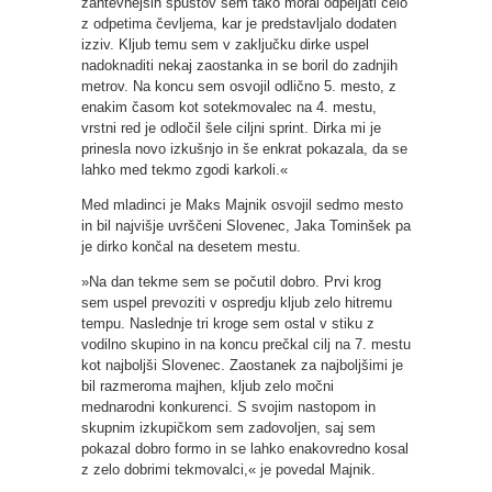
zahtevnejših spustov sem tako moral odpeljati celo
z odpetima čevljema, kar je predstavljalo dodaten
izziv. Kljub temu sem v zaključku dirke uspel
nadoknaditi nekaj zaostanka in se boril do zadnjih
metrov. Na koncu sem osvojil odlično 5. mesto, z
enakim časom kot sotekmovalec na 4. mestu,
vrstni red je odločil šele ciljni sprint. Dirka mi je
prinesla novo izkušnjo in še enkrat pokazala, da se
lahko med tekmo zgodi karkoli.«
Med mladinci je Maks Majnik osvojil sedmo mesto
in bil najvišje uvrščeni Slovenec, Jaka Tominšek pa
je dirko končal na desetem mestu.
»Na dan tekme sem se počutil dobro. Prvi krog
sem uspel prevoziti v ospredju kljub zelo hitremu
tempu. Naslednje tri kroge sem ostal v stiku z
vodilno skupino in na koncu prečkal cilj na 7. mestu
kot najboljši Slovenec. Zaostanek za najboljšimi je
bil razmeroma majhen, kljub zelo močni
mednarodni konkurenci. S svojim nastopom in
skupnim izkupičkom sem zadovoljen, saj sem
pokazal dobro formo in se lahko enakovredno kosal
z zelo dobrimi tekmovalci,« je povedal Majnik.