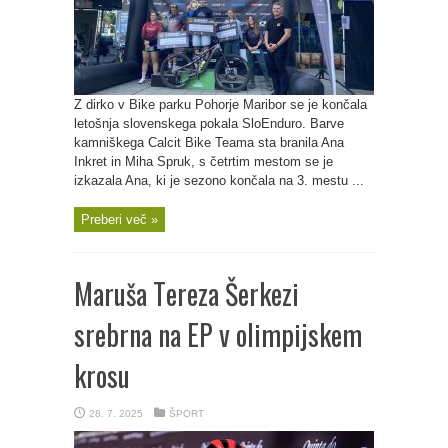
Z dirko v Bike parku Pohorje Maribor se je končala
letošnja slovenskega pokala SloEnduro. Barve
kamniškega Calcit Bike Teama sta branila Ana
Inkret in Miha Spruk, s četrtim mestom se je
izkazala Ana, ki je sezono končala na 3. mestu ...
Preberi več »
Maruša Tereza Šerkezi
srebrna na EP v olimpijskem
krosu
28. 7. 2025
ŠPORT