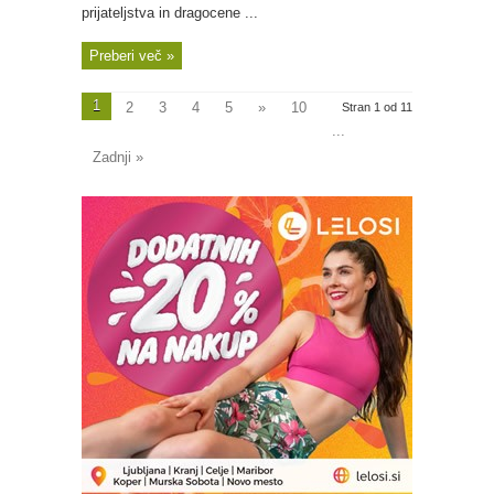
prijateljstva in dragocene ...
Preberi več »
1
2
3
4
5
»
10
Stran 1 od 11
...
Zadnji »