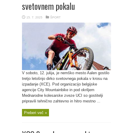
svetovnem pokalu
15. 7. 2025
ŠPORT
V soboto, 12. julija, je nemško mesto Aalen gostilo
tretjo letošnjo dirko svetovnega pokala v krosu na
izpadanje (XCE). Pod organizacijo belgijske
agencije City Mountainbike in pod okriljem
Mednarodne kolesarske zveze UCI so gostitelji
pripravili tehnično zahtevno in hitro mestno ...
Preberi več »