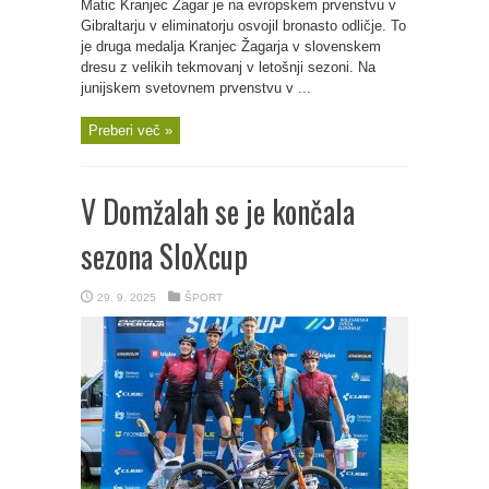
Matic Kranjec Žagar je na evropskem prvenstvu v
Gibraltarju v eliminatorju osvojil bronasto odličje. To
je druga medalja Kranjec Žagarja v slovenskem
dresu z velikih tekmovanj v letošnji sezoni. Na
junijskem svetovnem prvenstvu v ...
Preberi več »
V Domžalah se je končala
sezona SloXcup
29. 9. 2025
ŠPORT