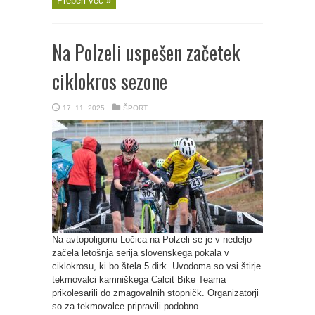
Preberi več »
Na Polzeli uspešen začetek
ciklokros sezone
17. 11. 2025
ŠPORT
Na avtopoligonu Ločica na Polzeli se je v nedeljo
začela letošnja serija slovenskega pokala v
ciklokrosu, ki bo štela 5 dirk. Uvodoma so vsi štirje
tekmovalci kamniškega Calcit Bike Teama
prikolesarili do zmagovalnih stopničk. Organizatorji
so za tekmovalce pripravili podobno ...