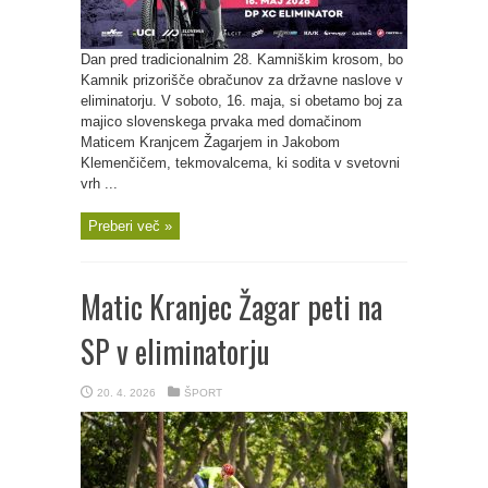
Dan pred tradicionalnim 28. Kamniškim krosom, bo
Kamnik prizorišče obračunov za državne naslove v
eliminatorju. V soboto, 16. maja, si obetamo boj za
majico slovenskega prvaka med domačinom
Maticem Kranjcem Žagarjem in Jakobom
Klemenčičem, tekmovalcema, ki sodita v svetovni
vrh ...
Preberi več »
Matic Kranjec Žagar peti na
SP v eliminatorju
20. 4. 2026
ŠPORT