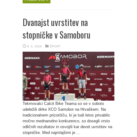
Dvanajst uvrstitev na
stopničke v Samoboru
8. 6. 2026
ŠPORT
Tekmovalci Calcit Bike Teama so se v soboto
udeležili dirke XCO Samobor na Hrvaškem. Na
tradicionalnem prizorišču, ki je tudi letos privabilo
močno mednarodno konkurenco, so dosegli vrsto
odličnih rezultatov in osvojili kar devet uvrstitev na
stopničke. Med najmlajšimi je ...