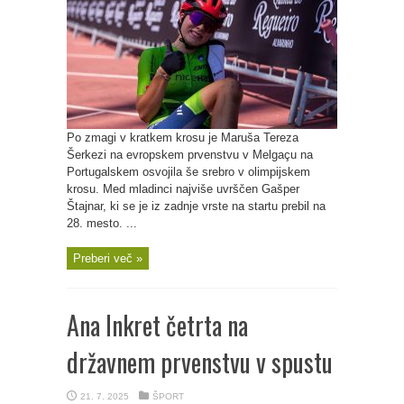
Po zmagi v kratkem krosu je Maruša Tereza
Šerkezi na evropskem prvenstvu v Melgaçu na
Portugalskem osvojila še srebro v olimpijskem
krosu. Med mladinci najviše uvrščen Gašper
Štajnar, ki se je iz zadnje vrste na startu prebil na
28. mesto. ...
Preberi več »
Ana Inkret četrta na
državnem prvenstvu v spustu
21. 7. 2025
ŠPORT