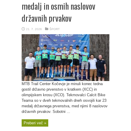
medalj in osmih naslovov
državnih prvakov
21. 7. 2026
ŠPORT
MTB Trail Center Kočevje je minuli konec tedna
gostil državno prvenstvo v kratkem (XCC) in
olimpijskem krosu (XCO). Tekmovalci Calcit Bike
Teama so v dveh tekmovalnih dneh osvojili kar 23
medalj državnega prvenstva, med njimi 8 naslovov
državnih prvakov. Sobotni ...
Preberi več »