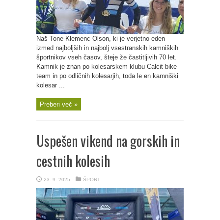
Naš Tone Klemenc Olson, ki je verjetno eden
izmed najboljših in najbolj vsestranskih kamniških
športnikov vseh časov, šteje že častitljivih 70 let.
Kamnik je znan po kolesarskem klubu Calcit bike
team in po odličnih kolesarjih, toda le en kamniški
kolesar ...
Preberi več »
Uspešen vikend na gorskih in
cestnih kolesih
23. 9. 2025
ŠPORT