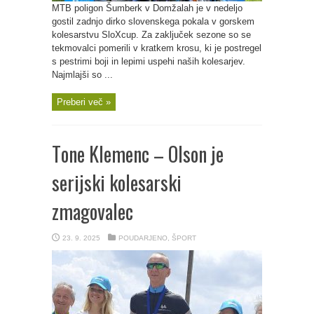
MTB poligon Šumberk v Domžalah je v nedeljo
gostil zadnjo dirko slovenskega pokala v gorskem
kolesarstvu SloXcup. Za zaključek sezone so se
tekmovalci pomerili v kratkem krosu, ki je postregel
s pestrimi boji in lepimi uspehi naših kolesarjev.
Najmlajši so ...
Preberi več »
Tone Klemenc – Olson je
serijski kolesarski
zmagovalec
23. 9. 2025
POUDARJENO
,
ŠPORT