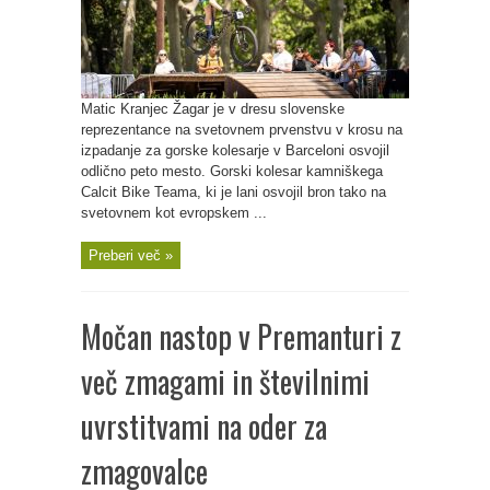
Matic Kranjec Žagar je v dresu slovenske
reprezentance na svetovnem prvenstvu v krosu na
izpadanje za gorske kolesarje v Barceloni osvojil
odlično peto mesto. Gorski kolesar kamniškega
Calcit Bike Teama, ki je lani osvojil bron tako na
svetovnem kot evropskem ...
Preberi več »
Močan nastop v Premanturi z
več zmagami in številnimi
uvrstitvami na oder za
zmagovalce