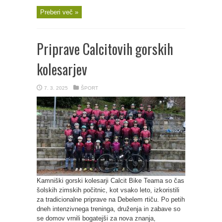
Preberi več »
Priprave Calcitovih gorskih
kolesarjev
7. 3. 2025
ŠPORT
Kamniški gorski kolesarji Calcit Bike Teama so čas
šolskih zimskih počitnic, kot vsako leto, izkoristili
za tradicionalne priprave na Debelem rtiču. Po petih
dneh intenzivnega treninga, druženja in zabave so
se domov vrnili bogatejši za nova znanja,