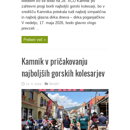
Medtem ko se bodo na 28. XCO Kamnik po
zahtevni progi borili najboljši gorski kolesarji, bo v
središču Kamnika potekala tudi najbolj simpatična
in najbolj glasna dirka dneva – dirka poganjalčkov.
V nedeljo, 17. maja 2026, bodo glavno vlogo
prevzeli ...
Preberi več »
Kamnik v pričakovanju
najboljših gorskih kolesarjev
13. 5. 2026
ŠPORT