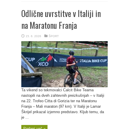
Odlične uvrstitve v Italiji in
na Maratonu Franja
15. 6. 2026
ŠPORT
Ta vikend so tekmovalci Calcit Bike Teama
nastopili na dveh zahtevnih preizkušnjah – v Italiji
na 22. Trofeo Citta di Gorizia ter na Maratonu
Franja – Mali maraton (97 km). V Italiji je Lamar
Škrijel prikazal izjemno predstavo. Kljub temu, da
je ...
Preberi več »