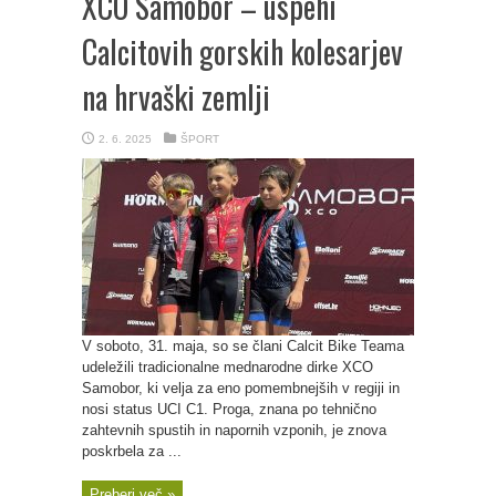
XCO Samobor – uspehi
Calcitovih gorskih kolesarjev
na hrvaški zemlji
2. 6. 2025
ŠPORT
V soboto, 31. maja, so se člani Calcit Bike Teama
udeležili tradicionalne mednarodne dirke XCO
Samobor, ki velja za eno pomembnejših v regiji in
nosi status UCI C1. Proga, znana po tehnično
zahtevnih spustih in napornih vzponih, je znova
poskrbela za ...
Preberi več »