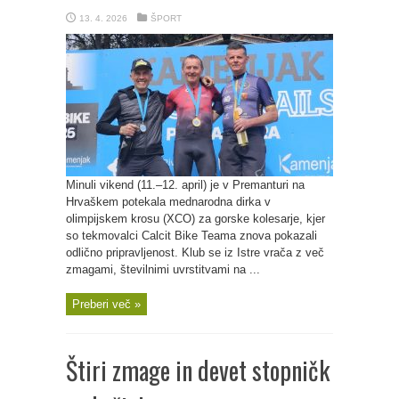
13. 4. 2026
ŠPORT
Minuli vikend (11.–12. april) je v Premanturi na
Hrvaškem potekala mednarodna dirka v
olimpijskem krosu (XCO) za gorske kolesarje, kjer
so tekmovalci Calcit Bike Teama znova pokazali
odlično pripravljenost. Klub se iz Istre vrača z več
zmagami, številnimi uvrstitvami na ...
Preberi več »
Štiri zmage in devet stopničk