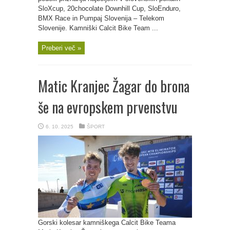
SloXcup, 20chocolate Downhill Cup, SloEnduro,
BMX Race in Pumpaj Slovenija – Telekom
Slovenije. Kamniški Calcit Bike Team ...
Preberi več »
Matic Kranjec Žagar do brona
še na evropskem prvenstvu
6. 10. 2025
ŠPORT
Gorski kolesar kamniškega Calcit Bike Teama