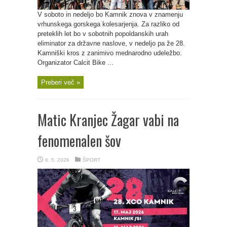
V soboto in nedeljo bo Kamnik znova v znamenju
vrhunskega gorskega kolesarjenja. Za razliko od
preteklih let bo v sobotnih popoldanskih urah
eliminator za državne naslove, v nedeljo pa že 28.
Kamniški kros z zanimivo mednarodno udeležbo.
Organizator Calcit Bike ...
Preberi več »
Matic Kranjec Žagar vabi na
fenomenalen šov
6. 5. 2026
ŠPORT