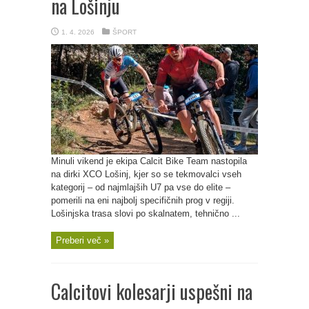
na Lošinju
1. 4. 2026
ŠPORT
Minuli vikend je ekipa Calcit Bike Team nastopila
na dirki XCO Lošinj, kjer so se tekmovalci vseh
kategorij – od najmlajših U7 pa vse do elite –
pomerili na eni najbolj specifičnih prog v regiji.
Lošinjska trasa slovi po skalnatem, tehnično ...
Preberi več »
Calcitovi kolesarji uspešni na