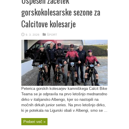
Uspešen začetek
gorskokolesarske sezone za
Calcitove kolesarje
9. 3. 2026
ŠPORT
Peterica gorskih kolesarjev kamniškega Calcit Bike
Teama se je odpravila na prvo letošnjo mednarodno
dirko v italijansko Albengo, kjer so nastopili na
močnih dirkah junior series. Na prvo letošnjo dirko,
ki je potekala na Ligurski obali v Albengi, smo se ...
Preberi več »