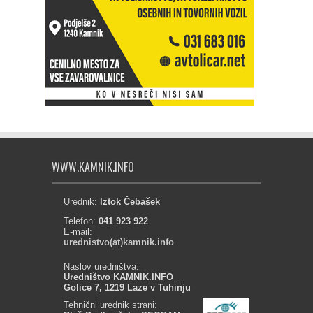
WWW.KAMNIK.INFO
Urednik:
Iztok Čebašek
Telefon:
041 923 922
E-mail:
urednistvo(at)kamnik.info
Naslov uredništva:
Uredništvo KAMNIK.INFO
Golice 7, 1219 Laze v Tuhinju
Tehnični urednik strani: