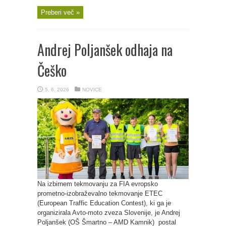
Preberi več »
Andrej Poljanšek odhaja na
Češko
5. 6. 2026
NOVICE
Na izbirnem tekmovanju za FIA evropsko
prometno-izobraževalno tekmovanje ETEC
(European Traffic Education Contest), ki ga je
organizirala Avto-moto zveza Slovenije, je Andrej
Poljanšek (OŠ Šmartno – AMD Kamnik) postal