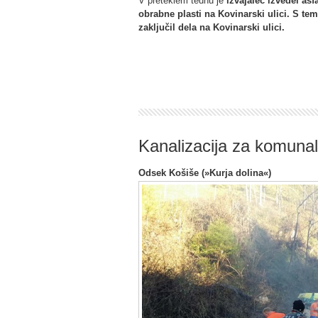
V preteklem tednu je
izvajalec izvedel asfa
obrabne plasti na Kovinarski ulici. S tem
zaključil dela na Kovinarski ulici.
Kanalizacija za komunal
Odsek Košiše (»Kurja dolina«)