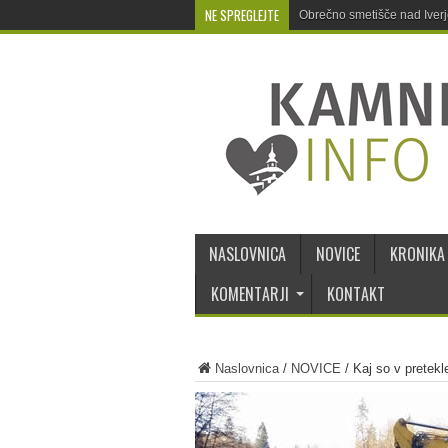
NE SPREGLEJTE
Obrečno smetišče nad Iver
NASLOVNICA
NOVICE
KRONIKA
KOMENTARJI
KONTAKT
Naslovnica
/
NOVICE
/
Kaj so v pretek