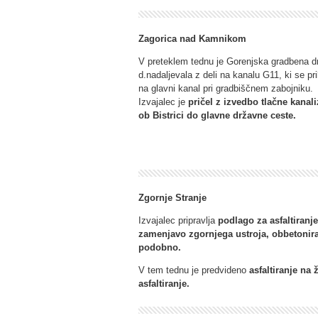
Zagorica nad Kamnikom
V preteklem tednu je Gorenjska gradbena d
d.nadaljevala z deli na kanalu G11, ki se pri
na glavni kanal pri gradbiščnem zabojniku.
Izvajalec je
pričel z izvedbo tlačne kanali
ob Bistrici do glavne državne ceste.
Zgornje Stranje
Izvajalec pripravlja
podlago za asfaltiranj
zamenjavo zgornjega ustroja, obbetonir
podobno.
V tem tednu je predvideno
asfaltiranje na 
asfaltiranje.