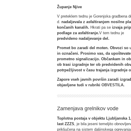
Županje Njive
V preteklem tednu je Gorenjska gradbena d
d.
nadaljevala z asfaltiranjem nosilne pla
končanih kanalih.
Hkrati pa se
izvaja pri
podlage za asfaltiranje.
V tem tednu je
predvideno nadaljevanje del.
Promet bo zaradi del moten. Obvozi so u
in označeni. Prosimo vas, da upoštevate
prometno signalizacijo. Občankam in 
ob trasi izgradnje ter ob predvidenih ob
potrpežljivost v času trajanja izgradnje
Zapore vseh javnih površin zaradi izgrad
objavljene tudi v rubriki
OBVESTILA
.
Zamenjava grelnikov vode
Toplotna postaja v objektu Ljubljanska 1,
last ZZZS
, je bila jeseni temeljito obnovljen
priključena na sistem daljinskega ogrevanja 