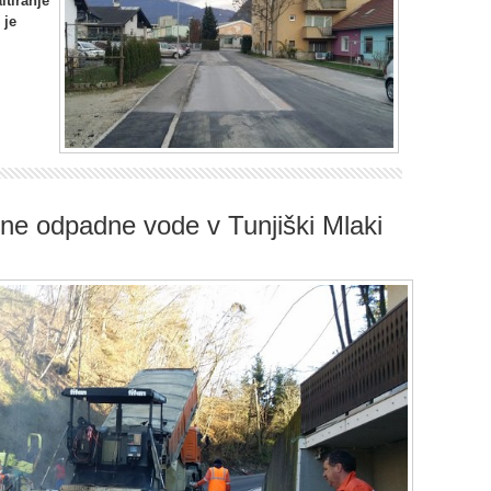
ltiranje
 je
ne odpadne vode v Tunjiški Mlaki