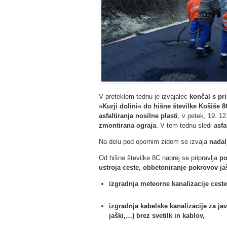
V preteklem tednu je izvajalec
končal s pri
»Kurji dolini« do hišne številke Košiše 8
asfaltiranja nosilne plasti
, v petek, 19. 1
zmontirana ograja
. V tem tednu sledi
asfa
Na delu pod opornim zidom se izvaja
nadal
Od hišne številke 8C naprej se pripravlja
po
ustroja ceste, obbetoniranje pokrovov ja
izgradnja meteorne kanalizacije ceste
izgradnja kabelske kanalizacije za jav
jaški,…) brez svetilk in kablov,