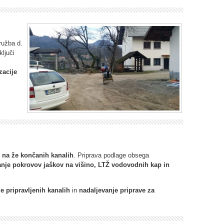
ružba d.
ključi
zacije
e na že končanih kanalih
. Priprava podlage obsega
anje pokrovov jaškov na višino, LTŽ vodovodnih kap in
že pripravljenih kanalih
in
nadaljevanje priprave za