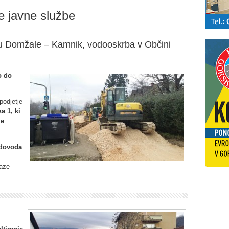
 javne službe
u Domžale – Kamnik, vodooskrba v Občini
o do
podjetje
a 1, ki
je
odovoda
baze