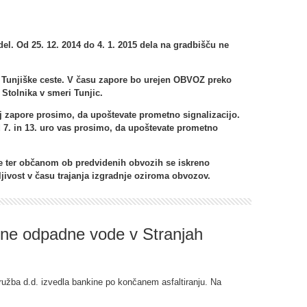
el. Od 25. 12. 2014 do 4. 1. 2015 dela na gradbišču ne
 Tunjiške ceste. V času zapore bo urejen OBVOZ preko
tolnika v smeri Tunjic.
aj zapore prosimo,
da upoštevate prometno signalizacijo.
d 7. in 13. uro vas prosimo, da upoštevate prometno
.
e ter občanom ob predvidenih obvozih se
iskreno
jivost v času trajanja izgradnje oziroma obvozov.
lne odpadne vode v Stranjah
užba d.d. izvedla bankine po končanem asfaltiranju. Na