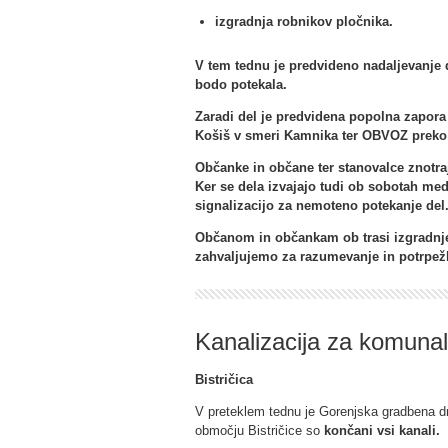
izgradnja robnikov pločnika.
V tem tednu je predvideno nadaljevanje d
bodo potekala.
Zaradi del je predvidena popolna zapora
Košiš v smeri Kamnika ter OBVOZ preko S
Občanke in občane ter stanovalce znotr
Ker se dela izvajajo tudi ob sobotah me
signalizacijo za nemoteno potekanje del
Občanom in občankam ob trasi izgradnj
zahvaljujemo za razumevanje in potrpežl
Kanalizacija za komuna
Bistričica
V preteklem tednu je Gorenjska gradbena dr
območju Bistričice so
končani vsi kanali.