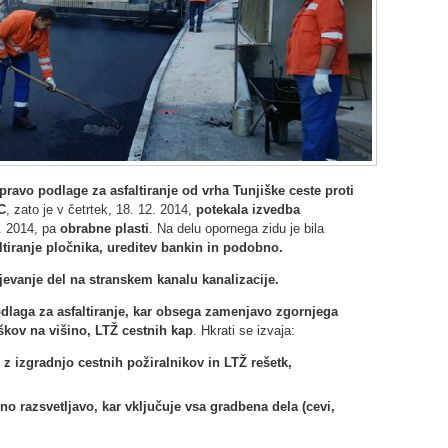
pravo podlage za asfaltiranje od vrha Tunjiške ceste proti
C
, zato je v četrtek, 18. 12. 2014,
potekala izvedba
2. 2014, pa
obrabne plasti
. Na delu opornega zidu je bila
ltiranje pločnika, ureditev bankin in podobno.
jevanje del na stranskem kanalu kanalizacije.
dlaga za asfaltiranje, kar obsega zamenjavo zgornjega
škov na višino, LTŽ cestnih kap
. Hkrati se izvaja:
 z izgradnjo cestnih požiralnikov in LTŽ rešetk,
no razsvetljavo, kar vključuje vsa gradbena dela (cevi,