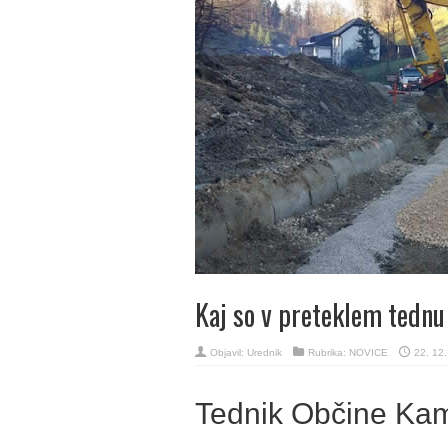
Kaj so v preteklem tednu
Objavil:
Urednik
Rubrika:
NOVICE
22. 12
Tednik Občine Ka