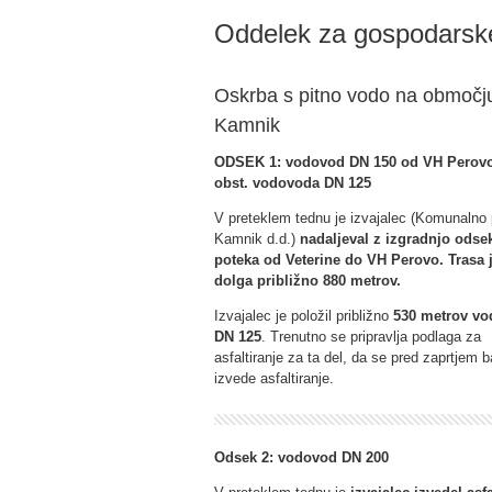
Oddelek za gospodarske
Oskrba s pitno vodo na območj
Kamnik
ODSEK 1: vodovod DN 150 od VH Perov
obst. vodovoda DN 125
V preteklem tednu je izvajalec (Komunalno 
Kamnik d.d.)
nadaljeval z izgradnjo odsek
poteka od Veterine do VH Perovo. Trasa 
dolga približno 880 metrov.
Izvajalec je položil približno
530 metrov v
DN 125
. Trenutno se pripravlja podlaga za
asfaltiranje za ta del, da se pred zaprtjem 
izvede asfaltiranje.
O
dsek 2: vodovod DN 200