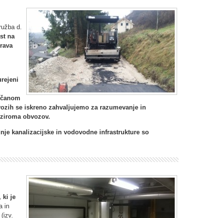
ružba d.
st na
prava
rejeni
občanom
vozih se
iskreno zahvaljujemo za razumevanje in
 oziroma obvozov.
nje kanalizacijske in vodovodne infrastrukture so
 ki je
a in
(izv.