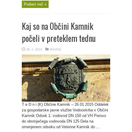
Preberi več »
Kaj so na Občini Kamnik
počeli v preteklem tednu
26. 1. 2015
NOVICE
T e D n i (K) Občine Kamnik – 26.01.2015 Oddelek
za gospodarske javne službe Vodooskrba v Občini
Kamnik Odsek 1: vodovod DN 150 od VH Perovo
do obstoječega vodovoda DN 125 Dela na
omenjenem odseku od Veterine Kamnik do ...