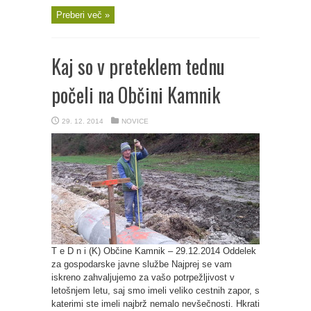
Preberi več »
Kaj so v preteklem tednu
počeli na Občini Kamnik
29. 12. 2014
NOVICE
T e D n i (K) Občine Kamnik – 29.12.2014 Oddelek
za gospodarske javne službe Najprej se vam
iskreno zahvaljujemo za vašo potrpežljivost v
letošnjem letu, saj smo imeli veliko cestnih zapor, s
katerimi ste imeli najbrž nemalo nevšečnosti. Hkrati