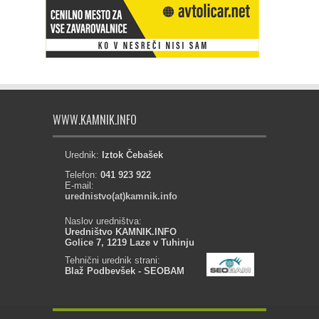
WWW.KAMNIK.INFO
Urednik:
Iztok Čebašek
Telefon:
041 923 922
E-mail:
urednistvo(at)kamnik.info
Naslov uredništva:
Uredništvo KAMNIK.INFO
Golice 7, 1219 Laze v Tuhinju
Tehnični urednik strani:
Blaž Podbevšek - SEOBAM