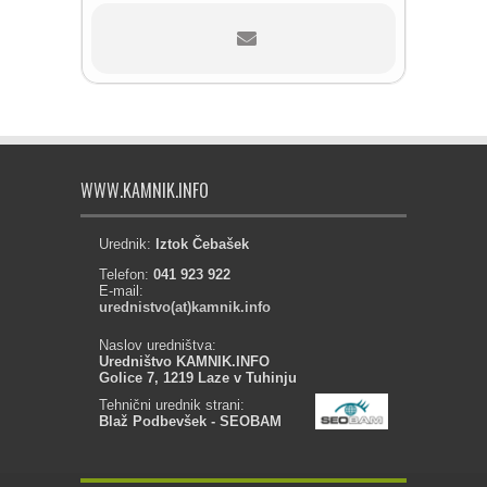
WWW.KAMNIK.INFO
Urednik:
Iztok Čebašek
Telefon:
041 923 922
E-mail:
urednistvo(at)kamnik.info
Naslov uredništva:
Uredništvo KAMNIK.INFO
Golice 7, 1219 Laze v Tuhinju
Tehnični urednik strani:
Blaž Podbevšek - SEOBAM