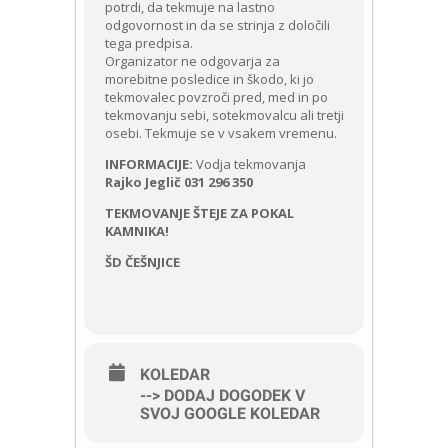
potrdi, da tekmuje na lastno
odgovornost in da se strinja z določili
tega predpisa.
Organizator ne odgovarja za
morebitne posledice in škodo, ki jo
tekmovalec povzroči pred, med in po
tekmovanju sebi, sotekmovalcu ali tretji
osebi. Tekmuje se v vsakem vremenu.
INFORMACIJE:
Vodja tekmovanja
Rajko Jeglič 031 296 350
TEKMOVANJE ŠTEJE ZA POKAL
KAMNIKA!
ŠD ČEŠNJICE
KOLEDAR
--> DODAJ DOGODEK V
SVOJ GOOGLE KOLEDAR