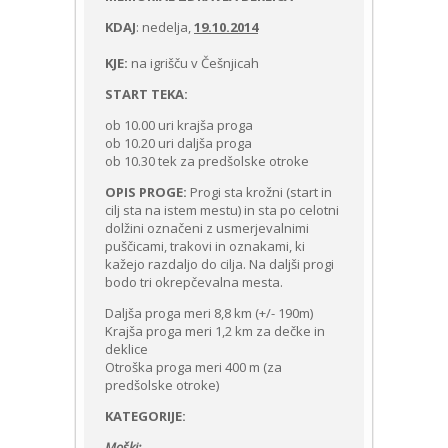
KDAJ
: nedelja,
19.10.2014
KJE:
na igrišču v Češnjicah
START TEKA:
ob 10.00 uri krajša proga
ob 10.20 uri daljša proga
ob 10.30 tek za predšolske otroke
OPIS PROGE:
Progi sta krožni (start in
cilj sta na istem mestu) in sta po celotni
dolžini označeni z usmerjevalnimi
puščicami, trakovi in oznakami, ki
kažejo razdaljo do cilja. Na daljši progi
bodo tri okrepčevalna mesta.
Daljša proga meri 8,8 km (+/- 190m)
Krajša proga meri 1,2 km za dečke in
deklice
Otroška proga meri 400 m (za
predšolske otroke)
KATEGORIJE:
Moški: