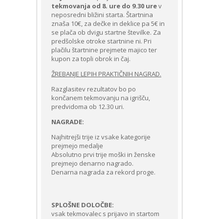
tekmovanja od 8. ure do 9.30 ure
v
neposredni bližini starta. Štartnina
znaša 10€, za dečke in deklice pa 5€ in
se plača ob dvigu startne številke. Za
predšolske otroke startnine ni. Pri
plačilu štartnine prejmete majico ter
kupon za topli obrok in čaj.
ŽREBANJE LEPIH PRAKTIČNIH NAGRAD.
Razglasitev rezultatov bo po
končanem tekmovanju na igrišču,
predvidoma ob 12.30 uri.
NAGRADE:
Najhitrejši trije iz vsake kategorije
prejmejo medalje
Absolutno prvi trije moški in ženske
prejmejo denarno nagrado.
Denarna nagrada za rekord proge.
SPLOŠNE DOLOČBE:
vsak tekmovalec s prijavo in startom