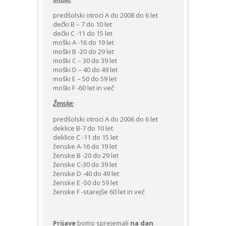
predšolski otroci A do 2008 do 6 let
dečki B – 7 do 10 let
dečki C -11 do 15 let
moški A -16 do 19 let
moški B -20 do 29 let
moški C – 30 do 39 let
moški D – 40 do 49 let
moški E – 50 do 59 let
moški F -60 let in več
Ženske:
predšolski otroci A do 2006 do 6 let
deklice B-7 do 10 let
deklice C -11 do 15 let
ženske A-16 do 19 let
ženske B -20 do 29 let
ženske C-30 do 39 let
ženske D -40 do 49 let
ženske E -50 do 59 let
ženske F -starejše 60 let in več
Prijave
bomo sprejemali
na dan