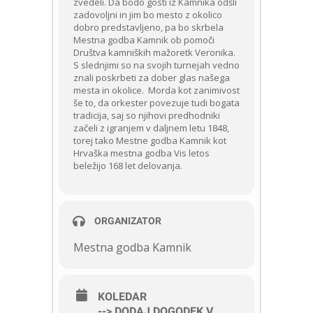
zvedeli. Da bodo gosti iz Kamnika odšli
zadovoljni in jim bo mesto z okolico
dobro predstavljeno, pa bo skrbela
Mestna godba Kamnik ob pomoči
Društva kamniških mažoretk Veronika.
S slednjimi so na svojih turnejah vedno
znali poskrbeti za dober glas našega
mesta in okolice. Morda kot zanimivost
še to, da orkester povezuje tudi bogata
tradicija, saj so njihovi predhodniki
začeli z igranjem v daljnem letu 1848,
torej tako Mestne godba Kamnik kot
Hrvaška mestna godba Vis letos
beležijo 168 let delovanja.
ORGANIZATOR
Mestna godba Kamnik
KOLEDAR
--> DODAJ DOGODEK V