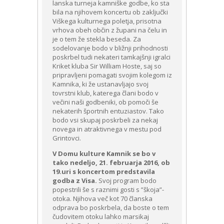
lanska turneja kamniške godbe, ko sta
bila na njihovem koncertu ob zaključki
Viškega kulturnega poletja, prisotna
vrhova obeh občin z župani na čelu in
je o tem že stekla beseda. Za
sodelovanje bodo v bližnji prihodnosti
poskrbel tudi nekateri tamkajšnji igralci
Kriket kluba Sir William Hoste, saj so
pripravljeni pomagati svojim kolegom iz
Kamnika, ki že ustanavljajo svoj
tovrstni klub, katerega člani bodo v
večini naši godbeniki, ob pomoči še
nekaterih športnih entuziastov. Tako
bodo vsi skupaj poskrbeli za nekaj
novega in atraktivnega v mestu pod
Grintovci.
V Domu kulture Kamnik se bo v
tako nedeljo, 21. februarja 2016, ob
19.uri s koncertom predstavila
godba z Visa.
Svoj program bodo
popestrili še s raznimi gosti s ”škoja”-
otoka. Njihova več kot 70 članska
odprava bo poskrbela, da boste o tem
čudovitem otoku lahko marsikaj