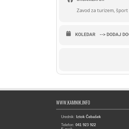
Zavod za turizem, šport
KOLEDAR
--> DODAJ D
WWW.KAMNIK.INFO
Urednik:
Iztok Čebašek
Telefon:
041 923 922