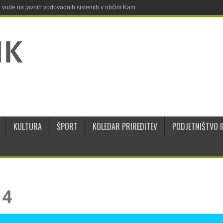
ne vode na javnih vodovodnih sistemih v občini Kamnik
KULTURA
ŠPORT
KOLEDAR PRIREDITEV
PODJETNIŠTVO I
14