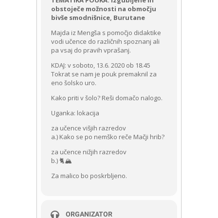
TEMATIKA POUKA: Izgubljene in
obstoječe možnosti na območju
bivše smodnišnice, Burutane
Majda iz Mengša s pomočjo didaktike
vodi učence do različnih spoznanj ali
pa vsaj do pravih vprašanj.
KDAJ: v soboto, 13.6. 2020 ob 18.45
Tokrat se nam je pouk premaknil za
eno šolsko uro.
Kako priti v šolo? Reši domačo nalogo.
Uganka: lokacija
za učence višjih razredov
a.) Kako se po nemško reče Mačji hrib?
za učence nižjih razredov
b.) 🐈🏔️
Za malico bo poskrbljeno.
ORGANIZATOR