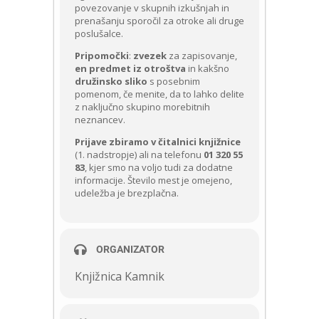
povezovanje v skupnih izkušnjah in
prenašanju sporočil za otroke ali druge
poslušalce.
Pripomočki
:
zvezek
za zapisovanje,
en predmet iz otroštva
in kakšno
družinsko sliko
s posebnim
pomenom, če menite, da to lahko delite
z naključno skupino morebitnih
neznancev.
Prijave zbiramo v čitalnici knjižnice
(1. nadstropje) ali na telefonu
01 320 55
83
, kjer smo na voljo tudi za dodatne
informacije. Število mest je omejeno,
udeležba je brezplačna.
ORGANIZATOR
Knjižnica Kamnik