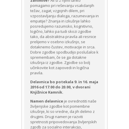
zanimive?
Ali si z njimi lahko
pomagamo pri reševanju vsakdanjih
težav, zagat, vzgojnih dilem, pri
vzpostavljanju dialoga, razumevanja in
empatije? Znanja in izkušnje lahko
posredujemo razumsko, kognitivno,
logično, lahko pa tudi skozi zgodbe
tako, da abstraktna pravila ali resnice
prelijemo v osebno izkušnjo, se
dotaknemo čustev, motivacije in srca.
Dobre zgodbe spodbudijo poslušalce k
spremembam, če se ga dotakne
izkušnja iz zgodbe. Zgodbe so bolj
učinkovite kot zapovedi in logična
pravila.
Delavnica bo potekala 9. in 16. maja
2016 od 17.00 do 20.00, v dvorani
Knjižnice Kamnik.
Namen delavnice
je ovrednotiti naše
življenjske zgodbe kot pomembne
izkušnje, ki so vredne, da jih delimo z
drugimi. Drugi namen je razviti
spretnosti pripovedovanja življenjskih
zgodb za socialno interakcijo,