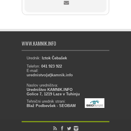
WWW.KAMNIK.INFO
Urednik:
Iztok Čebašek
Telefon:
041 923 922
E-mail:
urednistvo(at)kamnik.info
Naslov uredništva:
Uredništvo KAMNIK.INFO
Golice 7, 1219 Laze v Tuhinju
Tehnični urednik strani:
Blaž Podbevšek - SEOBAM