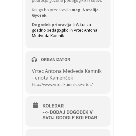
področju gozdne pedagogike in skavt.
Knjigo bo predstavila
mag. Natalija
Gyorek.
Dogodek pripravlja:
Inštitut za
gozdno pedagogiko
in
Vrtec Antona
Medveda Kamnik
ORGANIZATOR
Vrtec Antona Medveda Kamnik
- enota Kamenček
http://www.vrtec-kamnik.si/vrtec/
KOLEDAR
--> DODAJ DOGODEK V
SVOJ GOOGLE KOLEDAR