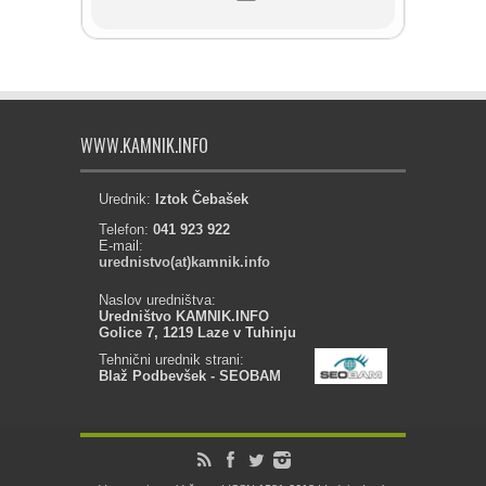
WWW.KAMNIK.INFO
Urednik:
Iztok Čebašek
Telefon:
041 923 922
E-mail:
urednistvo(at)kamnik.info
Naslov uredništva:
Uredništvo KAMNIK.INFO
Golice 7, 1219 Laze v Tuhinju
Tehnični urednik strani:
Blaž Podbevšek - SEOBAM