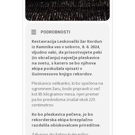
PODROBNOSTI
Restavracija Leskovački žar Kordun
iz Kamnika vas v soboto, 8. 6. 2024,
vljudno vabi, da prisostvujete peki
(in obračanju) največje pleskavice
na svetu, s katero se bo njihova
ekipa poskušala vpisati v
Guinnessovo knjigo rekordov.
Pleskavico velikanko, ki bo spečena na
ogromnem žaru, bodo pripravili iz več
kot 85 kilogramov mesa, njen premer
pa bo predvidoma znašal okoli 225
centimetrov.
Ko bo pleskavica pečena, jo bo
rekorderska ekipa brezplačno
razdelila obiskovalcem prireditve.
Zabavno družabno-kulinarično