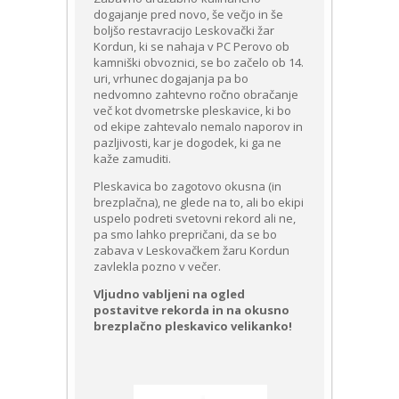
dogajanje pred novo, še večjo in še
boljšo restavracijo Leskovački žar
Kordun, ki se nahaja v PC Perovo ob
kamniški obvoznici, se bo začelo ob 14.
uri, vrhunec dogajanja pa bo
nedvomno zahtevno ročno obračanje
več kot dvometrske pleskavice, ki bo
od ekipe zahtevalo nemalo naporov in
pazljivosti, kar je dogodek, ki ga ne
kaže zamuditi.
Pleskavica bo zagotovo okusna (in
brezplačna), ne glede na to, ali bo ekipi
uspelo podreti svetovni rekord ali ne,
pa smo lahko prepričani, da se bo
zabava v Leskovačkem žaru Kordun
zavlekla pozno v večer.
Vljudno vabljeni na ogled
postavitve rekorda in na okusno
brezplačno pleskavico velikanko!