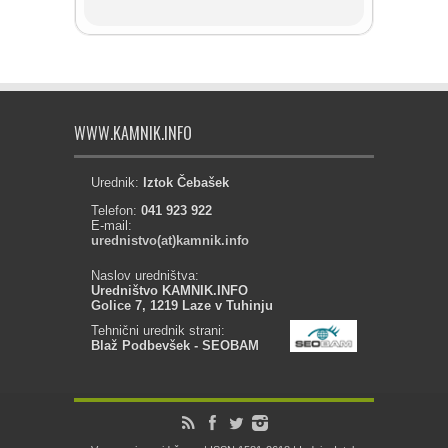
WWW.KAMNIK.INFO
Urednik:
Iztok Čebašek
Telefon:
041 923 922
E-mail:
urednistvo(at)kamnik.info
Naslov uredništva:
Uredništvo KAMNIK.INFO
Golice 7, 1219 Laze v Tuhinju
Tehnični urednik strani:
Blaž Podbevšek - SEOBAM