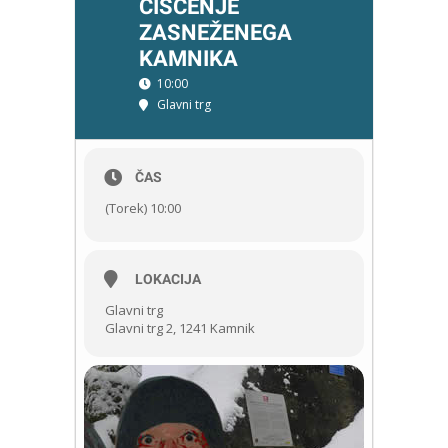
ČIŠČENJE
ZASNEŽENEGA
KAMNIKA
10:00
Glavni trg
ČAS
(Torek) 10:00
LOKACIJA
Glavni trg
Glavni trg 2, 1241 Kamnik