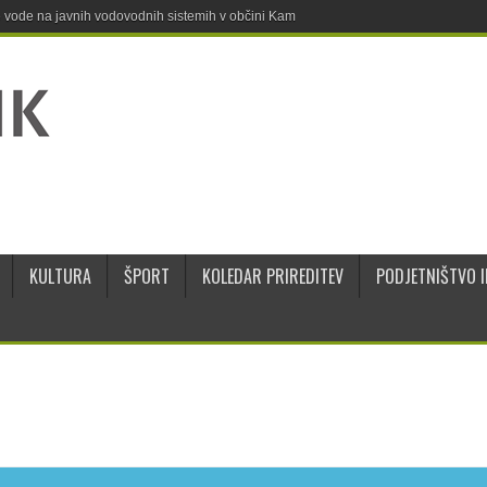
ne vode na javnih vodovodnih sistemih v občini Kamnik
KULTURA
ŠPORT
KOLEDAR PRIREDITEV
PODJETNIŠTVO I