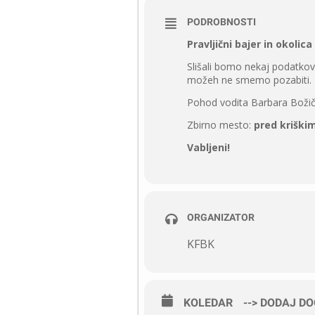
PODROBNOSTI
Pravljični bajer in okolic
Slišali bomo nekaj podatkov o z
možeh ne smemo pozabiti.
Pohod vodita Barbara Božič i
Zbirno mesto:
pred kriški
Vabljeni!
ORGANIZATOR
KFBK
KOLEDAR
--> DODAJ D