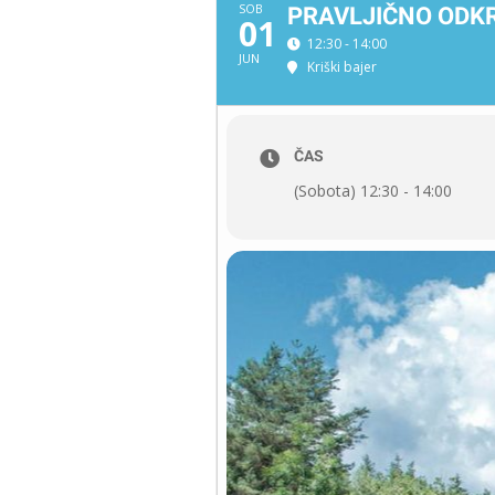
SOB
PRAVLJIČNO ODKR
01
12:30 - 14:00
JUN
Kriški bajer
ČAS
(Sobota) 12:30 - 14:00