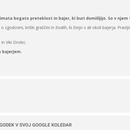
a imata bogato preteklost in bajer, ki buri domišljijo. So v njem 
godovini, kriški graščini in živalih, ki živijo v ali okoli bajerja. Pravljic
n Viki Drolec.
m bajerjem.
OGODEK V SVOJ GOOGLE KOLEDAR