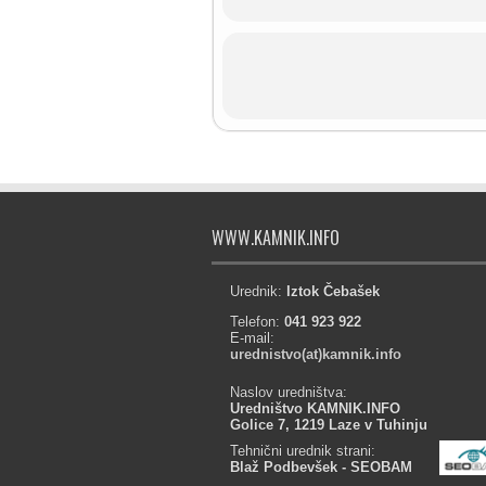
WWW.KAMNIK.INFO
Urednik:
Iztok Čebašek
Telefon:
041 923 922
E-mail:
urednistvo(at)kamnik.info
Naslov uredništva:
Uredništvo KAMNIK.INFO
Golice 7, 1219 Laze v Tuhinju
Tehnični urednik strani:
Blaž Podbevšek - SEOBAM