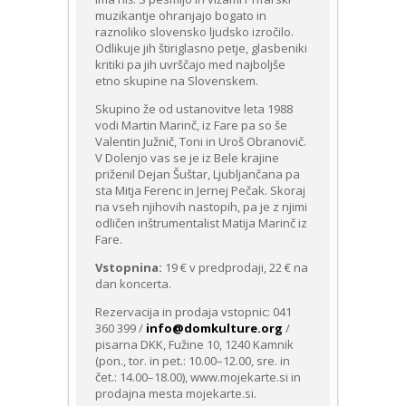
muzikantje ohranjajo bogato in
raznoliko slovensko ljudsko izročilo.
Odlikuje jih štiriglasno petje, glasbeniki
kritiki pa jih uvrščajo med najboljše
etno skupine na Slovenskem.
Skupino že od ustanovitve leta 1988
vodi Martin Marinč, iz Fare pa so še
Valentin Južnič, Toni in Uroš Obranovič.
V Dolenjo vas se je iz Bele krajine
priženil Dejan Šuštar, Ljubljančana pa
sta Mitja Ferenc in Jernej Pečak. Skoraj
na vseh njihovih nastopih, pa je z njimi
odličen inštrumentalist Matija Marinč iz
Fare.
Vstopnina:
19 € v predprodaji, 22 € na
dan koncerta.
Rezervacija in prodaja vstopnic: 041
360 399 /
info@domkulture.org
/
pisarna DKK, Fužine 10, 1240 Kamnik
(pon., tor. in pet.: 10.00–12.00, sre. in
čet.: 14.00–18.00), www.mojekarte.si in
prodajna mesta mojekarte.si.