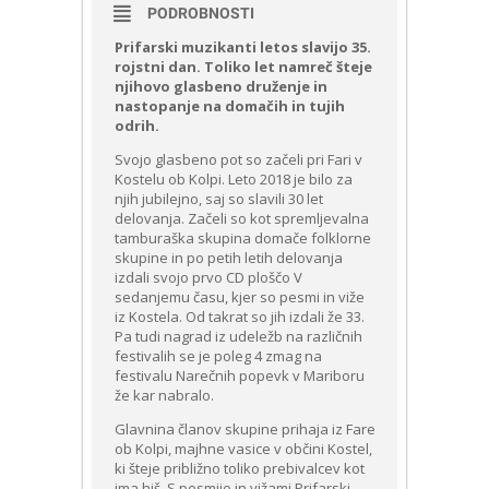
PODROBNOSTI
Prifarski muzikanti letos slavijo 35.
rojstni dan. Toliko let namreč šteje
njihovo glasbeno druženje in
nastopanje na domačih in tujih
odrih.
Svojo glasbeno pot so začeli pri Fari v
Kostelu ob Kolpi. Leto 2018 je bilo za
njih jubilejno, saj so slavili 30 let
delovanja. Začeli so kot spremljevalna
tamburaška skupina domače folklorne
skupine in po petih letih delovanja
izdali svojo prvo CD ploščo V
sedanjemu času, kjer so pesmi in viže
iz Kostela. Od takrat so jih izdali že 33.
Pa tudi nagrad iz udeležb na različnih
festivalih se je poleg 4 zmag na
festivalu Narečnih popevk v Mariboru
že kar nabralo.
Glavnina članov skupine prihaja iz Fare
ob Kolpi, majhne vasice v občini Kostel,
ki šteje približno toliko prebivalcev kot
ima hiš. S pesmijo in vižami Prifarski