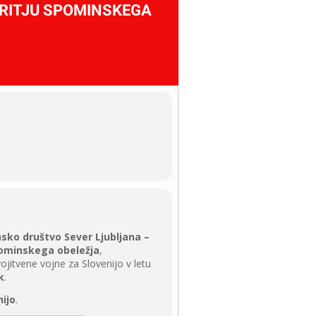
RITJU SPOMINSKEGA
nsko društvo Sever Ljubljana –
pominskega obeležja
,
jitvene vojne za Slovenijo v letu
k
.
ijo
.