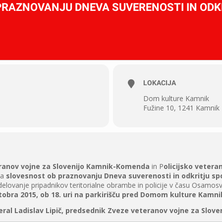
PRAZNOVANJU DNEVA SUVERENOSTI IN ODK
LOKACIJA
Dom kulture Kamnik
Fužine 10, 1241 Kamnik
anov vojne za Slovenijo Kamnik-Komenda
in P
olicijsko vetera
na
slovesnost ob praznovanju Dneva suverenosti in odkritju s
elovanje pripadnikov teritorialne obrambe in policije v času Osamosvo
tobra 2015, ob 18. uri na parkirišču pred Domom kulture Kamni
ral Ladislav Lipič, predsednik Zveze veteranov vojne za Sloven