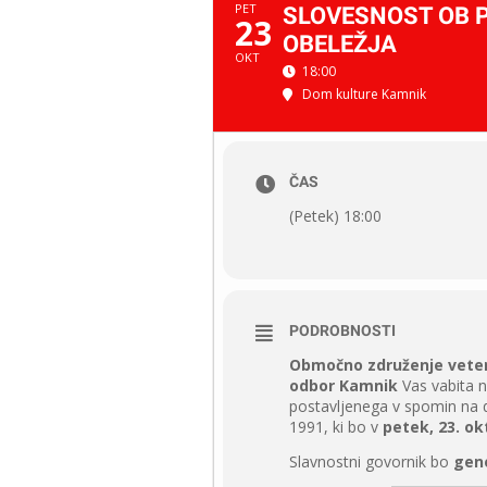
PET
SLOVESNOST OB 
23
OBELEŽJA
OKT
18:00
Dom kulture Kamnik
ČAS
(Petek) 18:00
PODROBNOSTI
Območno združenje veter
odbor Kamnik
Vas vabita 
postavljenega v spomin na d
1991, ki bo v
petek, 23. ok
Slavnostni govornik bo
gene