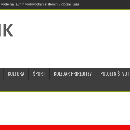
ne vode na javnih vodovodnih sistemih v občini Kamnik
KULTURA
ŠPORT
KOLEDAR PRIREDITEV
PODJETNIŠTVO I
5