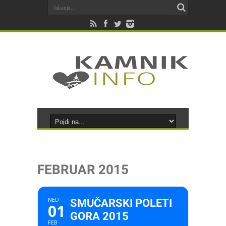
FEBRUAR 2015
NED
SMUČARSKI POLETI
01
GORA 2015
FEB