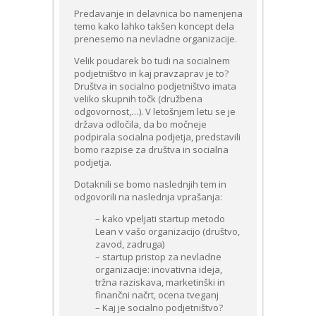
Predavanje in delavnica bo namenjena
temo kako lahko takšen koncept dela
prenesemo na nevladne organizacije.
Velik poudarek bo tudi na socialnem
podjetništvo in kaj pravzaprav je to?
Društva in socialno podjetništvo imata
veliko skupnih točk (družbena
odgovornost,…). V letošnjem letu se je
država odločila, da bo močneje
podpirala socialna podjetja, predstavili
bomo razpise za društva in socialna
podjetja.
Dotaknili se bomo naslednjih tem in
odgovorili na naslednja vprašanja:
– kako vpeljati startup metodo
Lean v vašo organizacijo
(društvo,
zavod, zadruga)
– startup pristop za nevladne
organizacije: inovativna ideja,
tržna raziskava, marketinški in
finančni načrt, ocena tveganj
– Kaj je socialno podjetništvo?