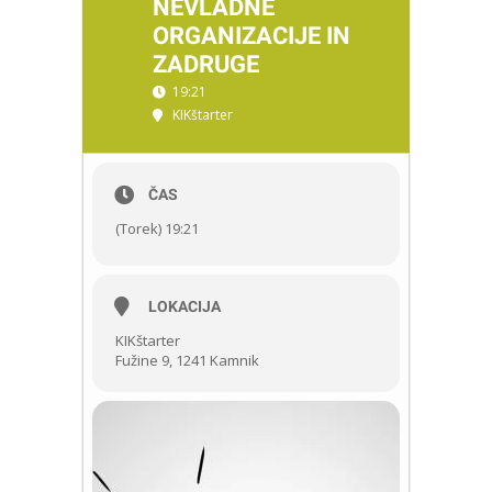
NEVLADNE
ORGANIZACIJE IN
ZADRUGE
19:21
KIKštarter
ČAS
(Torek) 19:21
LOKACIJA
KIKštarter
Fužine 9, 1241 Kamnik