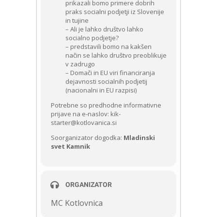
prikazali bomo primere dobrih
praks socialni podjetji iz Slovenije
in tujine
– Ali je lahko društvo lahko
socialno podjetje?
– predstavili bomo na kakšen
način se lahko društvo preoblikuje
v zadrugo
– Domači in EU viri financiranja
dejavnosti socialnih podjetij
(nacionalni in EU razpisi)
Potrebne so predhodne informativne
prijave na e-naslov: kik-
starter@kotlovanica.si
Soorganizator dogodka:
Mladinski
svet Kamnik
ORGANIZATOR
MC Kotlovnica