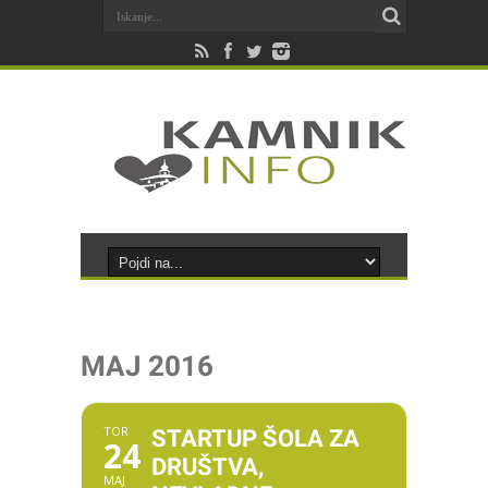
MAJ 2016
TOR
STARTUP ŠOLA ZA
24
DRUŠTVA,
MAJ