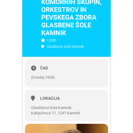
KOMORNIH SKUPIN,
ORKESTROV IN
PEVSKEGA ZBORA
GLASBENE ŠOLE
KAMNIK
19:00
Glasbena šola Kamnik
ČAS
(Sreda) 19:00
LOKACIJA
Glasbena šola Kamnik
Kahjuhova 11, 1241 Kamnik