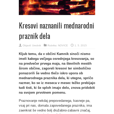
Kresovi naznanili mednarodni
praznik dela
Objavil:
Urednik
Rubrika:
NOVICE
1. 5. 2015
Kljub temu, da v občini Kamnik sinoči nismo
imeli kakega večjega osrednjega kresovanja, so
na predvečer prvega maja, na številnih mestih
širom občine, zagoreli kresovi ter simbolično
ponazorili še vedno tlečo iskro upora ob
mednarodnega praznika dela, ki utegne, spričo
razmer, ko se iz meseca v mesec težko prebijajo
tudi tisti, ki še sploh imajo delo, znova pridobiti
na svojem prvotnem pomenu.
Praznovanje nekdaj prepovedanega, kasneje pa,
vsaj pri nas, domala zapovedanega praznika, ima
zaenkrat še vedno bolj družabno-zabavni značaj,