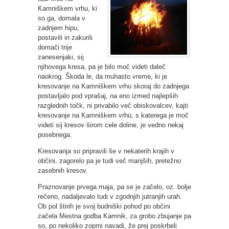
Kamniškem vrhu, ki
so ga, domala v
zadnjem hipu,
postavili in zakurili
domači trije
zanesenjaki, sij
njihovega kresa, pa je bilo moč videti daleč
naokrog. Škoda le, da muhasto vreme, ki je
kresovanje na Kamniškem vrhu skoraj do zadnjega
postavljalo pod vprašaj, na eno izmed najlepših
razglednih točk, ni privabilo več obiskovalcev, kajti
kresovanje na Kamniškem vrhu, s katerega je moč
videti sij kresov širom cele doline, je vedno nekaj
posebnega.
Kresovanja so pripravili še v nekaterih krajih v
občini, zagorelo pa je tudi več manjših, pretežno
zasebnih kresov.
Praznovanje prvega maja, pa se je začelo, oz. bolje
rečeno, nadaljevalo tudi v zgodnjih jutranjih urah.
Ob pol štirih je svoj budniški pohod po občini
začela Mestna godba Kamnik, za grobo zbujanje pa
so, po nekoliko zoprni navadi, že prej poskrbeli