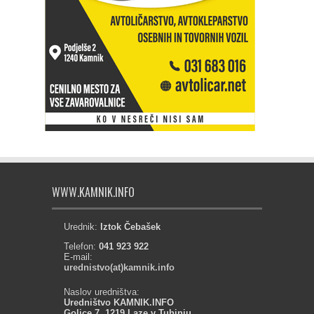
WWW.KAMNIK.INFO
Urednik:
Iztok Čebašek
Telefon:
041 923 922
E-mail:
urednistvo(at)kamnik.info
Naslov uredništva:
Uredništvo KAMNIK.INFO
Golice 7, 1219 Laze v Tuhinju