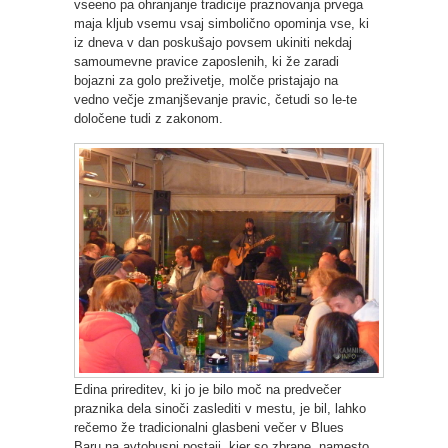
vseeno pa ohranjanje tradicije praznovanja prvega
maja kljub vsemu vsaj simbolično opominja vse, ki
iz dneva v dan poskušajo povsem ukiniti nekdaj
samoumevne pravice zaposlenih, ki že zaradi
bojazni za golo preživetje, molče pristajajo na
vedno večje zmanjševanje pravic, četudi so le-te
določene tudi z zakonom.
Edina prireditev, ki jo je bilo moč na predvečer
praznika dela sinoči zaslediti v mestu, je bil, lahko
rečemo že tradicionalni glasbeni večer v Blues
Baru na avtobusni postaji, kjer so zbrane, namesto