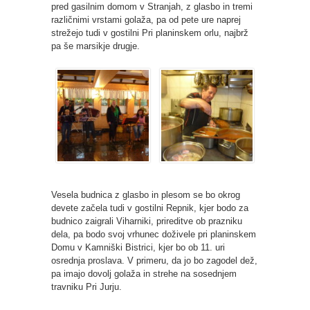
pred gasilnim domom v Stranjah, z glasbo in tremi
različnimi vrstami golaža, pa od pete ure naprej
strežejo tudi v gostilni Pri planinskem orlu, najbrž
pa še marsikje drugje.
Vesela budnica z glasbo in plesom se bo okrog
devete začela tudi v gostilni Repnik, kjer bodo za
budnico zaigrali Viharniki, prireditve ob prazniku
dela, pa bodo svoj vrhunec doživele pri planinskem
Domu v Kamniški Bistrici, kjer bo ob 11. uri
osrednja proslava. V primeru, da jo bo zagodel dež,
pa imajo dovolj golaža in strehe na sosednjem
travniku Pri Jurju.