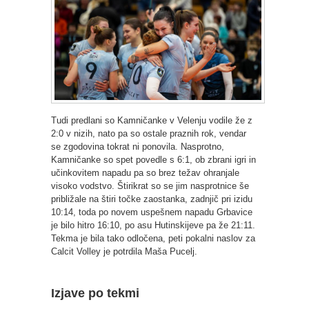
Tudi predlani so Kamničanke v Velenju vodile že z
2:0 v nizih, nato pa so ostale praznih rok, vendar
se zgodovina tokrat ni ponovila. Nasprotno,
Kamničanke so spet povedle s 6:1, ob zbrani igri in
učinkovitem napadu pa so brez težav ohranjale
visoko vodstvo. Štirikrat so se jim nasprotnice še
približale na štiri točke zaostanka, zadnjič pri izidu
10:14, toda po novem uspešnem napadu Grbavice
je bilo hitro 16:10, po asu Hutinskijeve pa že 21:11.
Tekma je bila tako odločena, peti pokalni naslov za
Calcit Volley je potrdila Maša Pucelj.
Izjave po tekmi