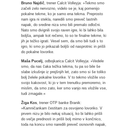
Bruno Najdič
, trener Calcit Volleyja: »Tekmo smo
začeli zelo nervozno, videlo se je, kaj pomenijo
pokalne tekme, ko je samo ena tekma. Preprosto
nam igra ni stekla, naredili smo preveč lastnih
napak, do sredine niza smo bili premalo odločni.
Nato smo dvignili svojo raven igre, ki bi lahko bila
boljša, ampak kot rečeno, to so te finalne tekme, ki
jih je težko igrati. Vesel sem, da smo bili tudi s to
igro, ki smo jo prikazali boljši od nasprotnic in prišli
do pokalne lovorike.
Maša Pucelj
, odbojkarica Calcit Volleyja: »Vedele
smo, da nas čaka težka tekma, tu pa so bile še
slabe izkušnje iz prejšnjih let, zato smo si še toliko
bolj želele pokalne lovorike. V to tekmo vložile vso
svojo kakovost, ki jo v tem trenutku premoremo, in
mislim, da smo zato, ker smo vanjo res vložile vse,
tudi zmagale.«
Žiga Kos
, trener OTP banke Branik:
»Kamničankam čestitam za osvojeno lovoriko. V
prvem nizu je bilo nekaj situacij, ko bi lahko prišli
do večje prednosti in prišli bolj mirno v končnico,
toda na koncu smo naredili preveč osnovnih napak,