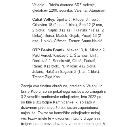
Velenje – Rdeča dvorana ŠRZ Velenje,
gledalcev 1200, sodnika: Valentar, Atanasov.
Calcit Volley:
Špoljarič, Rituper 8, Topič,
Grbavica 18 (2 asa, 1 blok), Šen 12 (2 asa,
2 bloka), Najdič 3 (1 as), Hutinski 7 (1 as, 2
bloka), Boisa, Maček, Gojak, Pucelj 13 (2
asa, 1 blok), Čižman. Trener: Bruno Najdič.
OTP Banka Branik:
Mlakar 13, K. Milošič 2,
Pukl Verdel, Kneževič 1, Štampar, Ulrih,
Danilović 2, Senekovič, Cikač, Farkaš,
Ramić 9 (1 blok), N. Milošič 4 (2 bloka),
Jularić, Halužan Sagadin 3 (1 as, 1 blok).
Trener: Žiga Kos.
Zadnja dva finalna obračuna, predlani v Velenju in
lani v Kopru, so se pokalnega naslova po zmagah s
3:2 veselile mariborske odbojkarice, leta 2022 pa
so bile s 3:1 boljše Kamničanke, ki so zato v
državnem prvenstvu že pet sezon zaporedoma
najboljše. Tokrat so kamniške odbojkarice nekaj
več težav imele le v uvodnem nizu, v drugem in
tretjem pa so prevladovale v vseh elementih igre. V