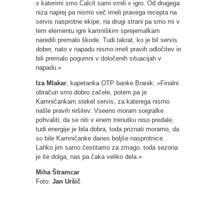
s katerimi smo Calcit sami vrnili v igro. Od drugega
niza naprej pa nismo več imeli pravega recepta na
servis nasprotne ekipe, na drugi strani pa smo mi v
tem elementu igre kamniškim sprejemalkam
naredili premalo škode. Tudi takrat, ko je bil servis
dober, nato v napadu nismo imeli pravih odločitev in
bili premalo pogumni v določenih situacijah v
napadu.«
Iza Mlakar
, kapetanka OTP banke Branik: »Finalni
obračun smo dobro začele, potem pa je
Kamničankam stekel servis, za katerega nismo
našle pravih rešitev. Vseeno moram soigralke
pohvaliti, da se niti v enem trenutku niso predale,
tudi energije je bila dobra, toda priznati moramo, da
so bile Kamničanke danes boljše nasprotnice.
Lahko jim samo čestitamo za zmago, toda sezona
je še dolga, nas pa čaka veliko dela.«
Miha Štramcar
Foto:
Jan Uršič