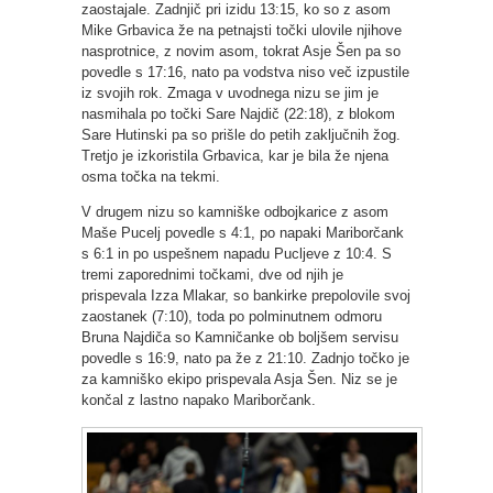
zaostajale. Zadnjič pri izidu 13:15, ko so z asom
Mike Grbavica že na petnajsti točki ulovile njihove
nasprotnice, z novim asom, tokrat Asje Šen pa so
povedle s 17:16, nato pa vodstva niso več izpustile
iz svojih rok. Zmaga v uvodnega nizu se jim je
nasmihala po točki Sare Najdič (22:18), z blokom
Sare Hutinski pa so prišle do petih zaključnih žog.
Tretjo je izkoristila Grbavica, kar je bila že njena
osma točka na tekmi.
V drugem nizu so kamniške odbojkarice z asom
Maše Pucelj povedle s 4:1, po napaki Mariborčank
s 6:1 in po uspešnem napadu Pucljeve z 10:4. S
tremi zaporednimi točkami, dve od njih je
prispevala Izza Mlakar, so bankirke prepolovile svoj
zaostanek (7:10), toda po polminutnem odmoru
Bruna Najdiča so Kamničanke ob boljšem servisu
povedle s 16:9, nato pa že z 21:10. Zadnjo točko je
za kamniško ekipo prispevala Asja Šen. Niz se je
končal z lastno napako Mariborčank.