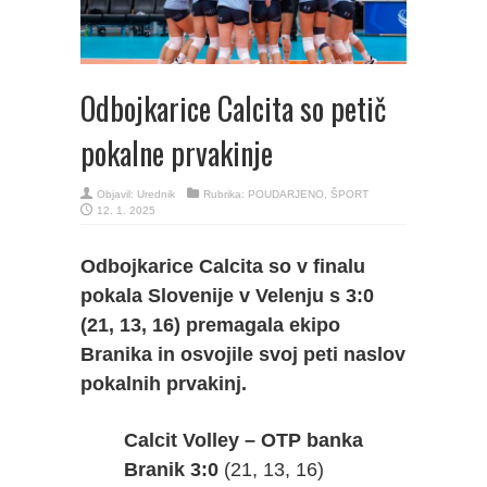
Odbojkarice Calcita so petič
pokalne prvakinje
Objavil:
Urednik
Rubrika:
POUDARJENO
,
ŠPORT
12. 1. 2025
Odbojkarice Calcita so v finalu
pokala Slovenije v Velenju s 3:0
(21, 13, 16) premagala ekipo
Branika in osvojile svoj peti naslov
pokalnih prvakinj.
Calcit Volley – OTP banka
Branik 3:0
(21, 13, 16)