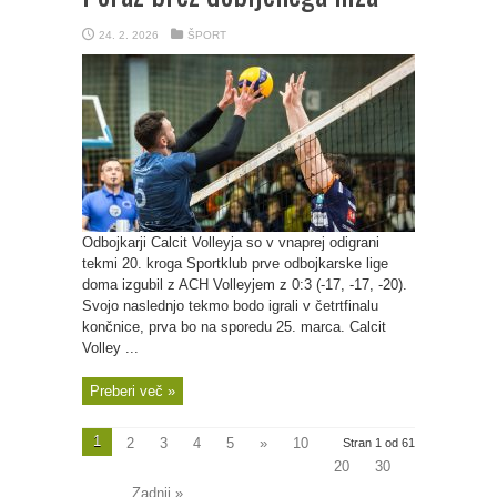
24. 2. 2026
ŠPORT
Odbojkarji Calcit Volleyja so v vnaprej odigrani
tekmi 20. kroga Sportklub prve odbojkarske lige
doma izgubil z ACH Volleyjem z 0:3 (-17, -17, -20).
Svojo naslednjo tekmo bodo igrali v četrtfinalu
končnice, prva bo na sporedu 25. marca. Calcit
Volley ...
Preberi več »
1
2
3
4
5
»
10
Stran 1 od 61
20
30
...
Zadnji »