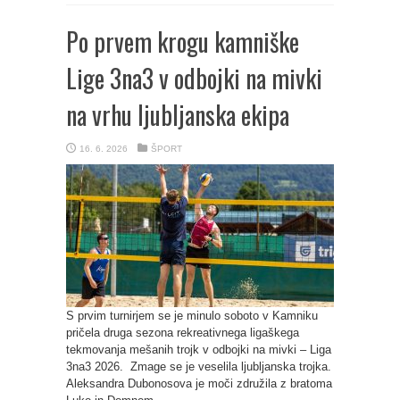
Po prvem krogu kamniške
Lige 3na3 v odbojki na mivki
na vrhu ljubljanska ekipa
16. 6. 2026
ŠPORT
S prvim turnirjem se je minulo soboto v Kamniku
pričela druga sezona rekreativnega ligaškega
tekmovanja mešanih trojk v odbojki na mivki – Liga
3na3 2026. Zmage se je veselila ljubljanska trojka.
Aleksandra Dubonosova je moči združila z bratoma