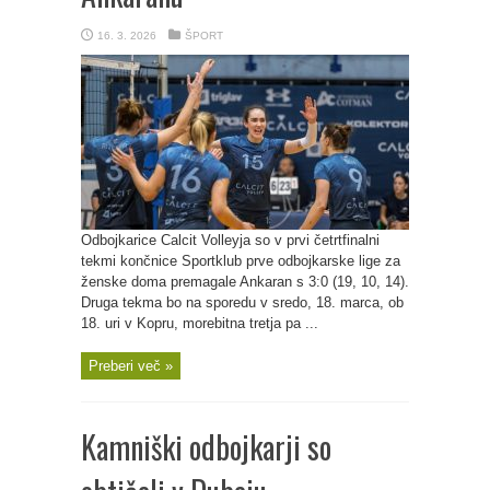
16. 3. 2026
ŠPORT
Odbojkarice Calcit Volleyja so v prvi četrtfinalni
tekmi končnice Sportklub prve odbojkarske lige za
ženske doma premagale Ankaran s 3:0 (19, 10, 14).
Druga tekma bo na sporedu v sredo, 18. marca, ob
18. uri v Kopru, morebitna tretja pa ...
Preberi več »
Kamniški odbojkarji so