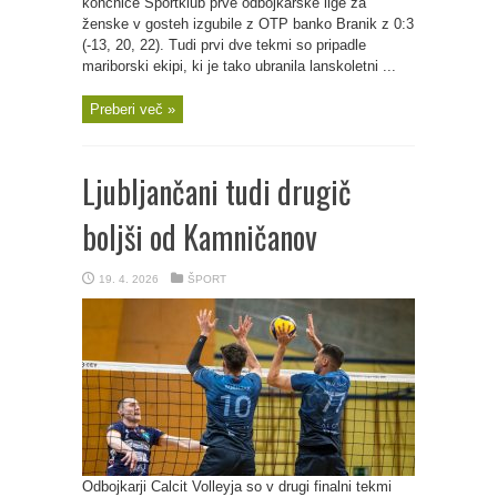
končnice Sportklub prve odbojkarske lige za
ženske v gosteh izgubile z OTP banko Branik z 0:3
(-13, 20, 22). Tudi prvi dve tekmi so pripadle
mariborski ekipi, ki je tako ubranila lanskoletni ...
Preberi več »
Ljubljančani tudi drugič
boljši od Kamničanov
19. 4. 2026
ŠPORT
Odbojkarji Calcit Volleyja so v drugi finalni tekmi