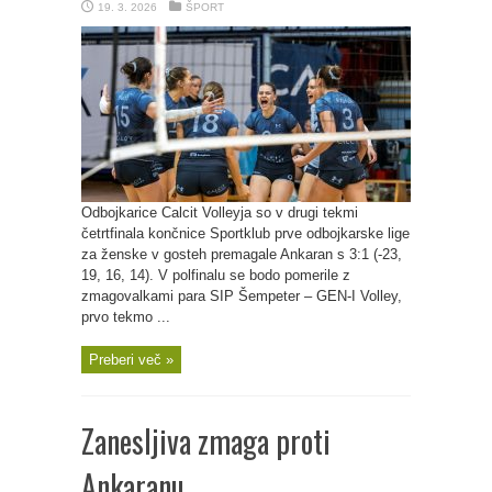
19. 3. 2026
ŠPORT
Odbojkarice Calcit Volleyja so v drugi tekmi
četrtfinala končnice Sportklub prve odbojkarske lige
za ženske v gosteh premagale Ankaran s 3:1 (-23,
19, 16, 14). V polfinalu se bodo pomerile z
zmagovalkami para SIP Šempeter – GEN-I Volley,
prvo tekmo ...
Preberi več »
Zanesljiva zmaga proti
Ankaranu