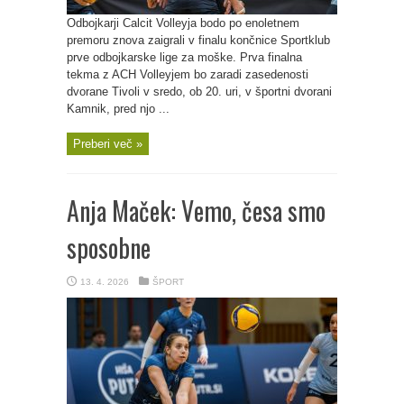
Odbojkarji Calcit Volleyja bodo po enoletnem
premoru znova zaigrali v finalu končnice Sportklub
prve odbojkarske lige za moške. Prva finalna
tekma z ACH Volleyjem bo zaradi zasedenosti
dvorane Tivoli v sredo, ob 20. uri, v športni dvorani
Kamnik, pred njo ...
Preberi več »
Anja Maček: Vemo, česa smo
sposobne
13. 4. 2026
ŠPORT