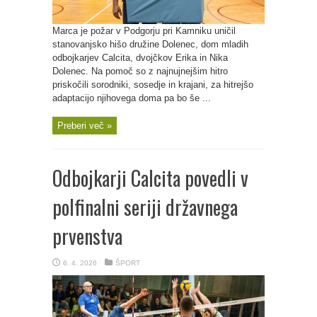
Marca je požar v Podgorju pri Kamniku uničil
stanovanjsko hišo družine Dolenec, dom mladih
odbojkarjev Calcita, dvojčkov Erika in Nika
Dolenec. Na pomoč so z najnujnejšim hitro
priskočili sorodniki, sosedje in krajani, za hitrejšo
adaptacijo njihovega doma pa bo še ...
Preberi več »
Odbojkarji Calcita povedli v
polfinalni seriji državnega
prvenstva
6. 4. 2026
ŠPORT