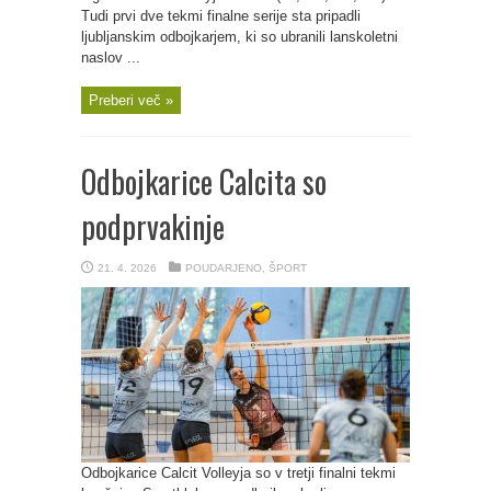
Tudi prvi dve tekmi finalne serije sta pripadli
ljubljanskim odbojkarjem, ki so ubranili lanskoletni
naslov ...
Preberi več »
Odbojkarice Calcita so
podprvakinje
21. 4. 2026
POUDARJENO
,
ŠPORT
Odbojkarice Calcit Volleyja so v tretji finalni tekmi