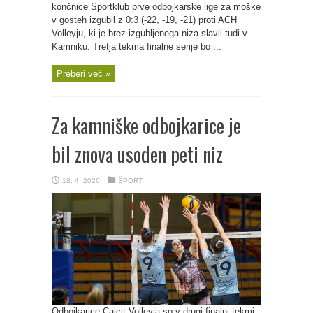
končnice Sportklub prve odbojkarske lige za moške
v gosteh izgubil z 0:3 (-22, -19, -21) proti ACH
Volleyju, ki je brez izgubljenega niza slavil tudi v
Kamniku. Tretja tekma finalne serije bo ...
Preberi več »
Za kamniške odbojkarice je
bil znova usoden peti niz
18. 4. 2026
ŠPORT
Odbojkarice Calcit Volleyja so v drugi finalni tekmi