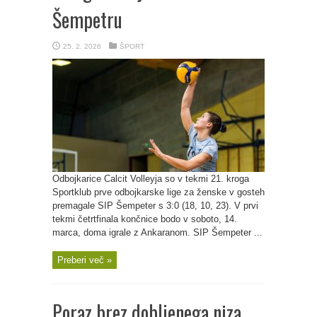
Šempetru
25. 2. 2026
ŠPORT
Odbojkarice Calcit Volleyja so v tekmi 21. kroga
Sportklub prve odbojkarske lige za ženske v gosteh
premagale SIP Šempeter s 3:0 (18, 10, 23). V prvi
tekmi četrtfinala končnice bodo v soboto, 14.
marca, doma igrale z Ankaranom. SIP Šempeter ...
Preberi več »
Poraz brez dobljenega niza