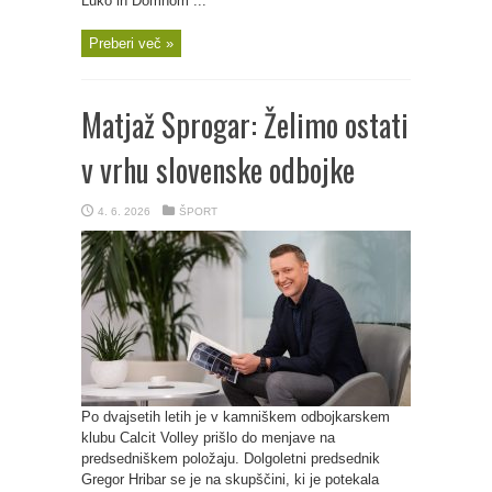
Luko in Domnom ...
Preberi več »
Matjaž Sprogar: Želimo ostati
v vrhu slovenske odbojke
4. 6. 2026
ŠPORT
Po dvajsetih letih je v kamniškem odbojkarskem
klubu Calcit Volley prišlo do menjave na
predsedniškem položaju. Dolgoletni predsednik
Gregor Hribar se je na skupščini, ki je potekala