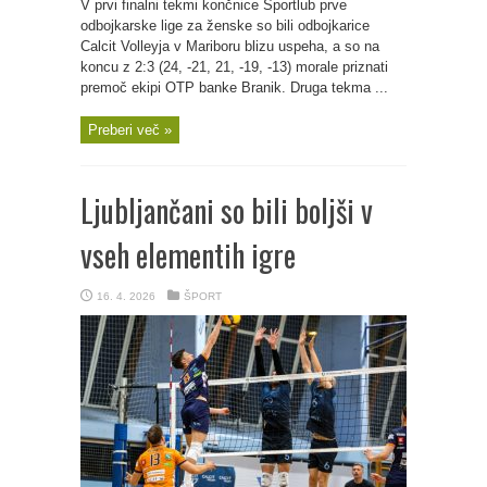
V prvi finalni tekmi končnice Sportlub prve
odbojkarske lige za ženske so bili odbojkarice
Calcit Volleyja v Mariboru blizu uspeha, a so na
koncu z 2:3 (24, -21, 21, -19, -13) morale priznati
premoč ekipi OTP banke Branik. Druga tekma ...
Preberi več »
Ljubljančani so bili boljši v
vseh elementih igre
16. 4. 2026
ŠPORT