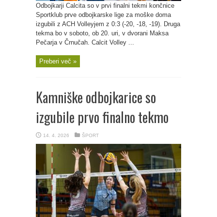
Odbojkarji Calcita so v prvi finalni tekmi končnice
Sportklub prve odbojkarske lige za moške doma
izgubili z ACH Volleyjem z 0:3 (-20, -18, -19). Druga
tekma bo v soboto, ob 20. uri, v dvorani Maksa
Pečarja v Črnučah. Calcit Volley ...
Preberi več »
Kamniške odbojkarice so
izgubile prvo finalno tekmo
14. 4. 2026
ŠPORT