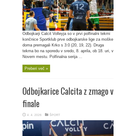
Odbojkarji Calcit Volleyja so v prvi polfinalni tekmi
končnice Sportklub prve odbojkarske lige za moške
doma premagali Krko s 3:0 (20, 19, 22). Druga
tekma bo na sporedu v sredo, 8. aprila, ob 18. uri, v
Novem mestu. Polfinalna serija ...
Preberi več »
Odbojkarice Calcita z zmago v
finale
4. 4. 2026
ŠPORT