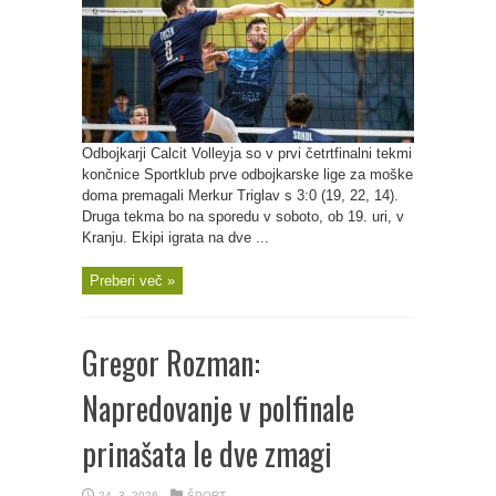
Odbojkarji Calcit Volleyja so v prvi četrtfinalni tekmi
končnice Sportklub prve odbojkarske lige za moške
doma premagali Merkur Triglav s 3:0 (19, 22, 14).
Druga tekma bo na sporedu v soboto, ob 19. uri, v
Kranju. Ekipi igrata na dve ...
Preberi več »
Gregor Rozman:
Napredovanje v polfinale
prinašata le dve zmagi
24. 3. 2026
ŠPORT