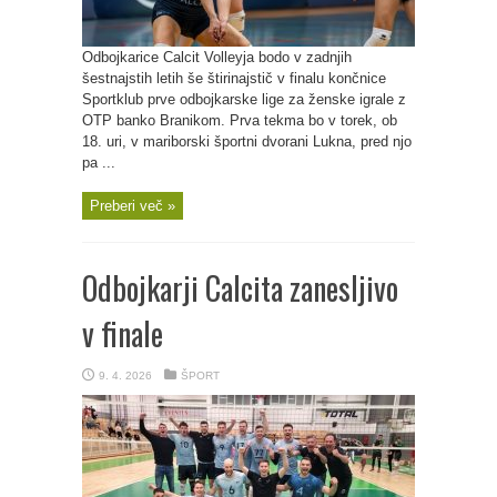
Odbojkarice Calcit Volleyja bodo v zadnjih
šestnajstih letih še štirinajstič v finalu končnice
Sportklub prve odbojkarske lige za ženske igrale z
OTP banko Branikom. Prva tekma bo v torek, ob
18. uri, v mariborski športni dvorani Lukna, pred njo
pa ...
Preberi več »
Odbojkarji Calcita zanesljivo
v finale
9. 4. 2026
ŠPORT