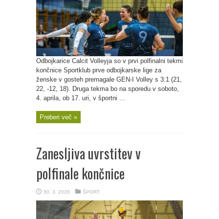
Odbojkarice Calcit Volleyja so v prvi polfinalni tekmi
končnice Sportklub prve odbojkarske lige za
ženske v gosteh premagale GEN-I Volley s 3:1 (21,
22, -12, 18). Druga tekma bo na sporedu v soboto,
4. aprila, ob 17. uri, v športni ...
Preberi več »
Zanesljiva uvrstitev v
polfinale končnice
30. 3. 2026
ŠPORT