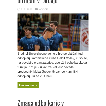
obtičali v Dubaju
2. 3. 2026
NOVICE
Sredi bližjnjevzhodne vojne vihre so obtičali tudi
odbojkarji kamniškega kluba Calcit Volley, ki so se,
na povabilo organizatorjev, udeležili odbojkarskega
turnirja. Kot je v izjavi za Val 202 povedal
predsednik kluba Gregor Hribar, so kamniški
odbojkarji, ki so v Dubaju ...
Preberi več »
Zmaga odbojkaric v