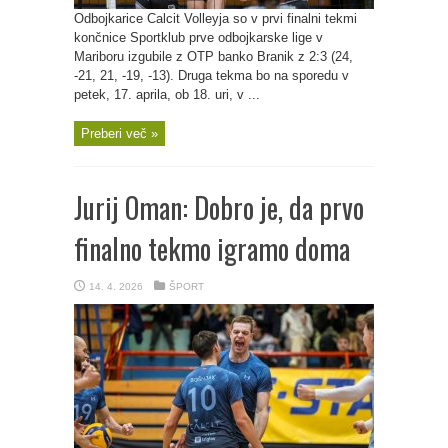
Odbojkarice Calcit Volleyja so v prvi finalni tekmi
končnice Sportklub prve odbojkarske lige v
Mariboru izgubile z OTP banko Branik z 2:3 (24,
-21, 21, -19, -13). Druga tekma bo na sporedu v
petek, 17. aprila, ob 18. uri, v ...
Preberi več »
Jurij Oman: Dobro je, da prvo
finalno tekmo igramo doma
14. 4. 2026
ŠPORT