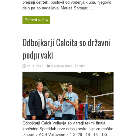
prejšnji četrtek, poslovil od vodenja kluba, njegovo
delo pa bo nadaljeval Matjaž Sprogar. ...
Preberi več »
Odbojkarji Calcita so državni
podprvaki
23. 4. 2026
POUDARJENO
,
ŠPORT
Odbojkarji Calcit Volleyja so v tretji tekmi finala
končnice Sportklub prve odbojkarske lige za moške
izgubili z ACH Volleyjem z 1:3 (26, -18, -14, -18).