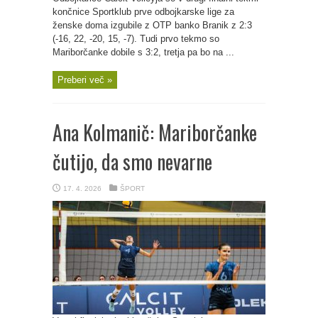
končnice Sportklub prve odbojkarske lige za
ženske doma izgubile z OTP banko Branik z 2:3
(-16, 22, -20, 15, -7). Tudi prvo tekmo so
Mariborčanke dobile s 3:2, tretja pa bo na ...
Preberi več »
Ana Kolmanič: Mariborčanke
čutijo, da smo nevarne
17. 4. 2026
ŠPORT