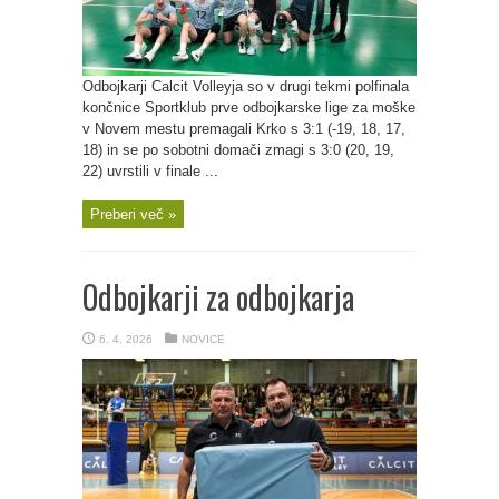
Odbojkarji Calcit Volleyja so v drugi tekmi polfinala
končnice Sportklub prve odbojkarske lige za moške
v Novem mestu premagali Krko s 3:1 (-19, 18, 17,
18) in se po sobotni domači zmagi s 3:0 (20, 19,
22) uvrstili v finale ...
Preberi več »
Odbojkarji za odbojkarja
6. 4. 2026
NOVICE