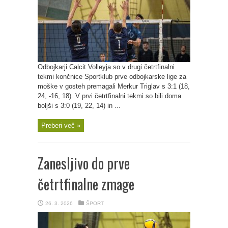
Odbojkarji Calcit Volleyja so v drugi četrtfinalni
tekmi končnice Sportklub prve odbojkarske lige za
moške v gosteh premagali Merkur Triglav s 3:1 (18,
24, -16, 18). V prvi četrtfinalni tekmi so bili doma
boljši s 3:0 (19, 22, 14) in ...
Preberi več »
Zanesljivo do prve
četrtfinalne zmage
26. 3. 2026
ŠPORT