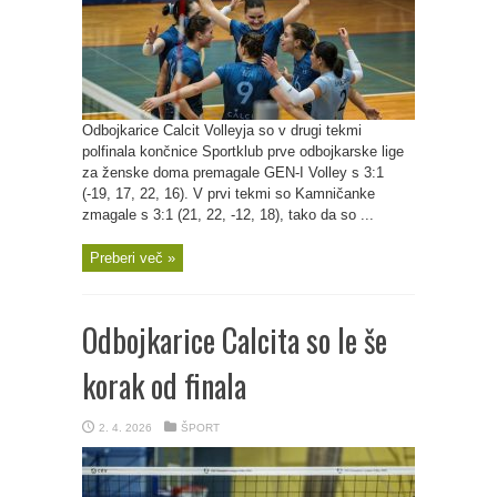
Odbojkarice Calcit Volleyja so v drugi tekmi
polfinala končnice Sportklub prve odbojkarske lige
za ženske doma premagale GEN-I Volley s 3:1
(-19, 17, 22, 16). V prvi tekmi so Kamničanke
zmagale s 3:1 (21, 22, -12, 18), tako da so ...
Preberi več »
Odbojkarice Calcita so le še
korak od finala
2. 4. 2026
ŠPORT