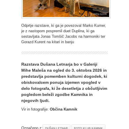
Odprtje razstave, ki ga je povezoval Marko Kumer,
je z nastopom pospremil duet Duplina, ki ga
sestavljata Jonas Tomšič Jacobs na harmoniki ter
Gorazd Kurent na kitari in banju
Razstava Dušana Letnarja bo v Galeriji
Mihe Maleša na ogled do 3. oktobra 2026 in
predstavlja pomemben kulturni dogodek, ki
obiskovalcem ponuja izjemen vpogled v
delo fotografa, ki že desetletja z občutljivim
pogledom beleži zgodbe Kamnika in
njegovih ljudi.
Vir in fotografije:
Občina Kamnik
Označeno z:
DUŠAN LETNAR
FOTO KLUB KAMNIK