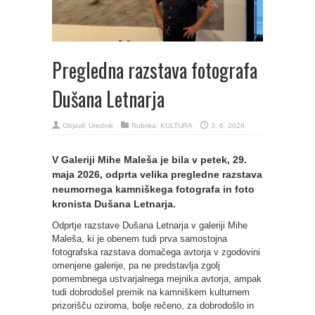
Pregledna razstava fotografa
Dušana Letnarja
Objavil:
Urednik
Rubrika:
KULTURA
3. 6. 2026
V Galeriji Mihe Maleša je bila v petek, 29.
maja 2026, odprta velika pregledne razstava
neumornega kamniškega fotografa in foto
kronista Dušana Letnarja.
Odprtje razstave Dušana Letnarja v galeriji Mihe
Maleša, ki je obenem tudi prva samostojna
fotografska razstava domačega avtorja v zgodovini
omenjene galerije, pa ne predstavlja zgolj
pomembnega ustvarjalnega mejnika avtorja, ampak
tudi dobrodošel premik na kamniškem kulturnem
prizorišču oziroma, bolje rečeno, za dobrodošlo in