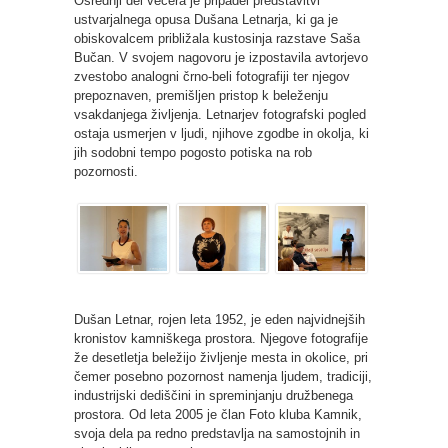
Osrednji del večera je pripadel predstavitvi
ustvarjalnega opusa Dušana Letnarja, ki ga je
obiskovalcem približala kustosinja razstave Saša
Bučan. V svojem nagovoru je izpostavila avtorjevo
zvestobo analogni črno-beli fotografiji ter njegov
prepoznaven, premišljen pristop k beleženju
vsakdanjega življenja. Letnarjev fotografski pogled
ostaja usmerjen v ljudi, njihove zgodbe in okolja, ki
jih sodobni tempo pogosto potiska na rob
pozornosti.
Dušan Letnar, rojen leta 1952, je eden najvidnejših
kronistov kamniškega prostora. Njegove fotografije
že desetletja beležijo življenje mesta in okolice, pri
čemer posebno pozornost namenja ljudem, tradiciji,
industrijski dediščini in spreminjanju družbenega
prostora. Od leta 2005 je član Foto kluba Kamnik,
svoja dela pa redno predstavlja na samostojnih in