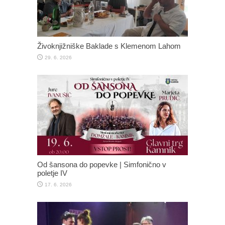
Živoknjižniške Baklade s Klemenom Lahom
29. 6. 2026
Od šansona do popevke | Simfonično v
poletje IV
17. 6. 2026