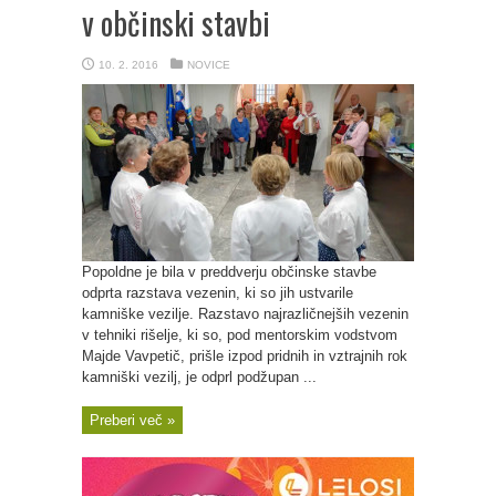
v občinski stavbi
10. 2. 2016
NOVICE
Popoldne je bila v preddverju občinske stavbe
odprta razstava vezenin, ki so jih ustvarile
kamniške vezilje. Razstavo najrazličnejših vezenin
v tehniki rišelje, ki so, pod mentorskim vodstvom
Majde Vavpetič, prišle izpod pridnih in vztrajnih rok
kamniški vezilj, je odprl podžupan ...
Preberi več »