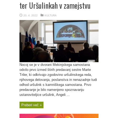
ter Uršulinkah v zamejstvu
20. 4. 2022
KULTURA
Nocoj se je v dvorani Mekinjskega samostana
odvilo prvo izmed štirih predavanj sestre Marte
Triler, ki odkrivajo zgodovino uršulinskega reda,
njihovega delovanja, poslanstva in nenazadnje tudi
odhod uršulink s kamniškega samostana. Prvo
predavanje je bilo namenjeno spoznavanju
ustanoviteljice uršulink, Angeli ...
Preberi več »