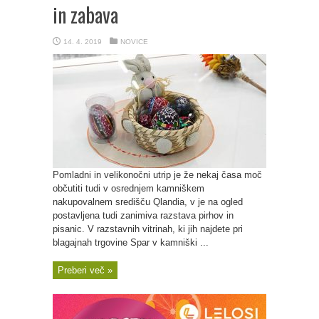
in zabava
14. 4. 2019
NOVICE
Pomladni in velikonočni utrip je že nekaj časa moč
občutiti tudi v osrednjem kamniškem
nakupovalnem središču Qlandia, v je na ogled
postavljena tudi zanimiva razstava pirhov in
pisanic. V razstavnih vitrinah, ki jih najdete pri
blagajnah trgovine Spar v kamniški ...
Preberi več »