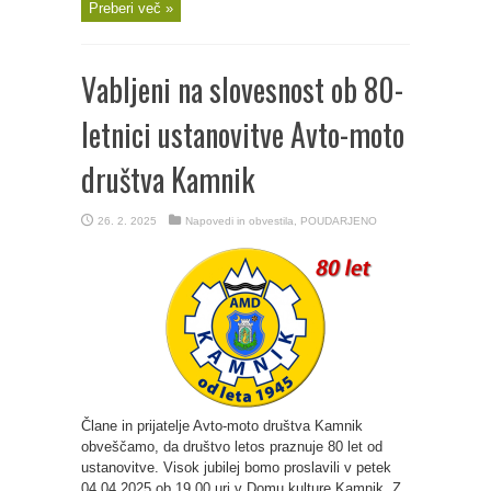
Preberi več »
Vabljeni na slovesnost ob 80-
letnici ustanovitve Avto-moto
društva Kamnik
26. 2. 2025
Napovedi in obvestila
,
POUDARJENO
Člane in prijatelje Avto-moto društva Kamnik
obveščamo, da društvo letos praznuje 80 let od
ustanovitve. Visok jubilej bomo proslavili v petek
04.04.2025 ob 19.00 uri v Domu kulture Kamnik. Z