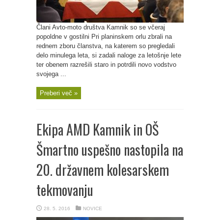
Člani Avto-moto društva Kamnik so se včeraj
popoldne v gostilni Pri planinskem orlu zbrali na
rednem zboru članstva, na katerem so pregledali
delo minulega leta, si zadali naloge za letošnje lete
ter obenem razrešili staro in potrdili novo vodstvo
svojega ...
Preberi več »
Ekipa AMD Kamnik in OŠ
Šmartno uspešno nastopila na
20. državnem kolesarskem
tekmovanju
28. 5. 2016
NOVICE