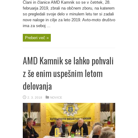
Člani in članice AMD Kamnik so se v četrtek, 28.
februarja 2019, zbrali na občnem zboru, na katerem
so pregledali svoje delo v minulem letu ter si zadali
nove naloge in cilje za leto 2019. Avto-moto društvo
ima za seboj ...
Preberi več »
AMD Kamnik se lahko pohvali
z še enim uspešnim letom
delovanja
2. 3. 2018
NOVICE