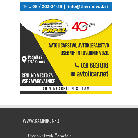
WWW.KAMNIK.INFO
Urednik:
Iztok Čebašek