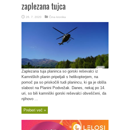
zaplezana tujca
26. 7. 2020
Črna kronika
Zaplezana tuja planinca so gorski reševalci iz
Kamniških planin pripeljali s helikopterjem, na
pomoč pa so priskočili tudi planincu, ki ga je obšla
slabost na Planini Podvežak. Danes, nekaj po 14.
uri, so bili kamniški gorski reševalci obveščeni, da
njihovo ...
Preberi več »