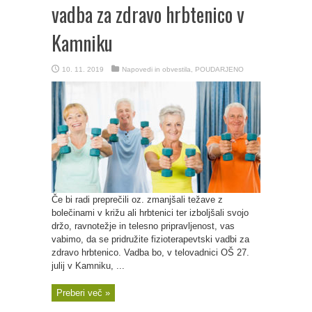
vadba za zdravo hrbtenico v
Kamniku
10. 11. 2019
Napovedi in obvestila
,
POUDARJENO
Če bi radi preprečili oz. zmanjšali težave z
bolečinami v križu ali hrbtenici ter izboljšali svojo
držo, ravnotežje in telesno pripravljenost, vas
vabimo, da se pridružite fizioterapevtski vadbi za
zdravo hrbtenico. Vadba bo, v telovadnici OŠ 27.
julij v Kamniku, ...
Preberi več »