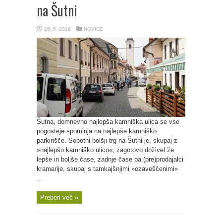
na Šutni
25. 5. 2019
NOVICE
Šutna, domnevno najlepša kamniška ulica se vse
pogosteje spominja na najlepše kamniško
parkirišče. Sobotni bolšji trg na Šutni je, skupaj z
»najlepšo kamniško ulico«, zagotovo doživel že
lepše in boljše čase, zadnje čase pa (pre)prodajalci
kramarije, skupaj s tamkajšnjimi »ozaveščenimi«
...
Preberi več »