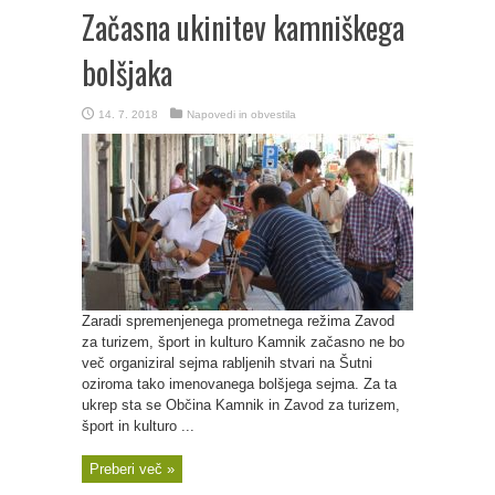
Začasna ukinitev kamniškega
bolšjaka
14. 7. 2018
Napovedi in obvestila
Zaradi spremenjenega prometnega režima Zavod
za turizem, šport in kulturo Kamnik začasno ne bo
več organiziral sejma rabljenih stvari na Šutni
oziroma tako imenovanega bolšjega sejma. Za ta
ukrep sta se Občina Kamnik in Zavod za turizem,
šport in kulturo ...
Preberi več »