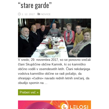
“stare garde”
1. 12. 2017
NOVICE
V sredo, 29. novembra 2017, so se ponovno srečali
člani Skupščine občine Kamnik, ki so kamniško
občino vodili v osemdesetih letih. Člani nekdanjega
vodstva kamniške občine se radi pošalijo, da
ohranjajo »čudno« navado rednih letnih srečanj, da
obudijo spomin na ...
Preberi več »