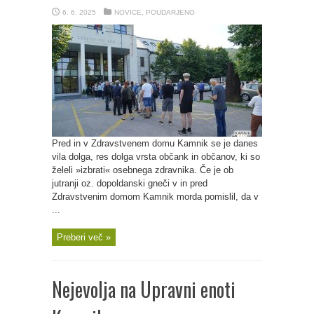
6. 6. 2025
NOVICE
,
POUDARJENO
Pred in v Zdravstvenem domu Kamnik se je danes
vila dolga, res dolga vrsta občank in občanov, ki so
želeli »izbrati« osebnega zdravnika. Če je ob
jutranji oz. dopoldanski gneči v in pred
Zdravstvenim domom Kamnik morda pomislil, da v
...
Preberi več »
Nejevolja na Upravni enoti