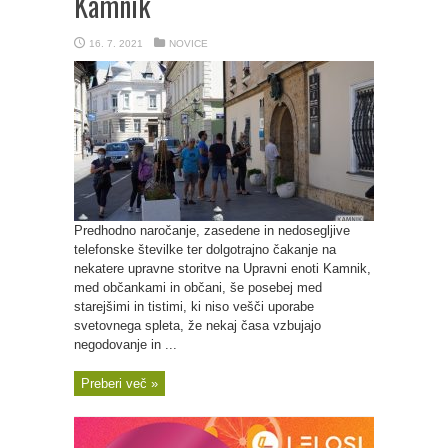
Kamnik
16. 7. 2021
NOVICE
Predhodno naročanje, zasedene in nedosegljive
telefonske številke ter dolgotrajno čakanje na
nekatere upravne storitve na Upravni enoti Kamnik,
med občankami in občani, še posebej med
starejšimi in tistimi, ki niso vešči uporabe
svetovnega spleta, že nekaj časa vzbujajo
negodovanje in ...
Preberi več »