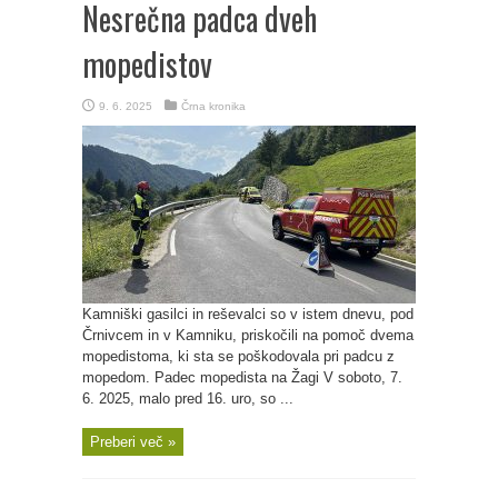
Nesrečna padca dveh
mopedistov
9. 6. 2025
Črna kronika
Kamniški gasilci in reševalci so v istem dnevu, pod
Črnivcem in v Kamniku, priskočili na pomoč dvema
mopedistoma, ki sta se poškodovala pri padcu z
mopedom. Padec mopedista na Žagi V soboto, 7.
6. 2025, malo pred 16. uro, so ...
Preberi več »