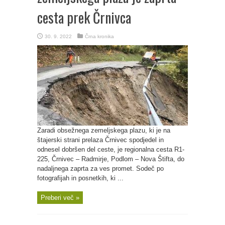
cesta prek Črnivca
30. 9. 2022
Črna kronika
Zaradi obsežnega zemeljskega plazu, ki je na
štajerski strani prelaza Črnivec spodjedel in
odnesel dobršen del ceste, je regionalna cesta R1-
225, Črnivec – Radmirje, Podlom – Nova Štifta, do
nadaljnega zaprta za ves promet. Sodeč po
fotografijah in posnetkih, ki ...
Preberi več »