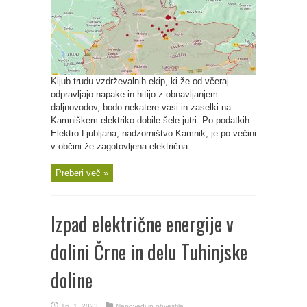
Kljub trudu vzdrževalnih ekip, ki že od včeraj
odpravljajo napake in hitijo z obnavljanjem
daljnovodov, bodo nekatere vasi in zaselki na
Kamniškem elektriko dobile šele jutri. Po podatkih
Elektro Ljubljana, nadzorništvo Kamnik, je po večini
v občini že zagotovljena električna ...
Preberi več »
Izpad električne energije v
dolini Črne in delu Tuhinjske
doline
16. 1. 2023
Napovedi in obvestila