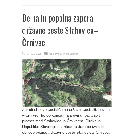
Delna in popolna zapora
državne ceste Stahovica–
Črnivec
8. 4. 2022
Napovedi in obvestila
Zaradi obnove cestišča na državni cesti Stahovica
– Črnivec, bo do konca maja oviran oz. zaprt
promet med Stahovico in Črnivcem. Direkcija
Republike Slovenije za infrastrukturo bo izvedlo
obnovo vozišča državne ceste Stahovica–Črnivec,