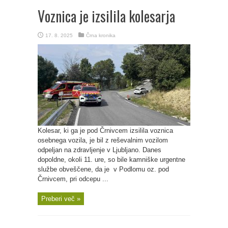
Voznica je izsilila kolesarja
17. 8. 2025
Črna kronika
Kolesar, ki ga je pod Črnivcem izsilila voznica
osebnega vozila, je bil z reševalnim vozilom
odpeljan na zdravljenje v Ljubljano. Danes
dopoldne, okoli 11. ure, so bile kamniške urgentne
službe obveščene, da je v Podlomu oz. pod
Črnivcem, pri odcepu ...
Preberi več »