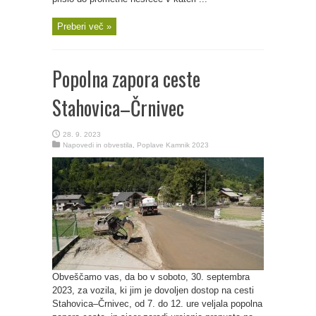
Preberi več »
Popolna zapora ceste
Stahovica–Črnivec
28. 9. 2023
Napovedi in obvestila
,
Poplave Kamnik 2023
Obveščamo vas, da bo v soboto, 30. septembra
2023, za vozila, ki jim je dovoljen dostop na cesti
Stahovica–Črnivec, od 7. do 12. ure veljala popolna