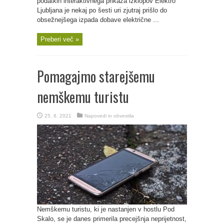
podatkih interaktivnega prikaza izklopov Elektro
Ljubljana je nekaj po šesti uri zjutraj prišlo do
obsežnejšega izpada dobave električne ...
Preberi več »
Pomagajmo starejšemu
nemškemu turistu
25. 8. 2021
Napovedi in obvestila
Nemškemu turistu, ki je nastanjen v hostlu Pod
Skalo, se je danes primerila precejšnja neprijetnost,