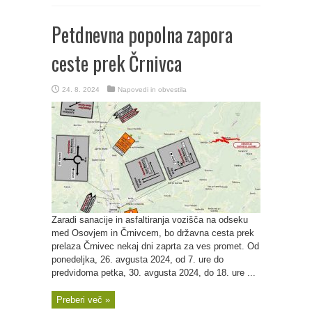
Petdnevna popolna zapora
ceste prek Črnivca
24. 8. 2024
Napovedi in obvestila
Zaradi sanacije in asfaltiranja vozišča na odseku
med Osovjem in Črnivcem, bo državna cesta prek
prelaza Črnivec nekaj dni zaprta za ves promet. Od
ponedeljka, 26. avgusta 2024, od 7. ure do
predvidoma petka, 30. avgusta 2024, do 18. ure ...
Preberi več »