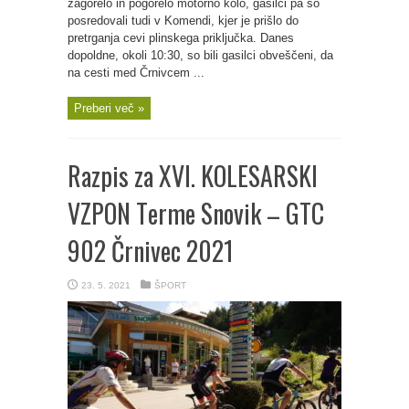
zagorelo in pogorelo motorno kolo, gasilci pa so
posredovali tudi v Komendi, kjer je prišlo do
pretrganja cevi plinskega priključka. Danes
dopoldne, okoli 10:30, so bili gasilci obveščeni, da
na cesti med Črnivcem ...
Preberi več »
Razpis za XVI. KOLESARSKI
VZPON Terme Snovik – GTC
902 Črnivec 2021
23. 5. 2021
ŠPORT