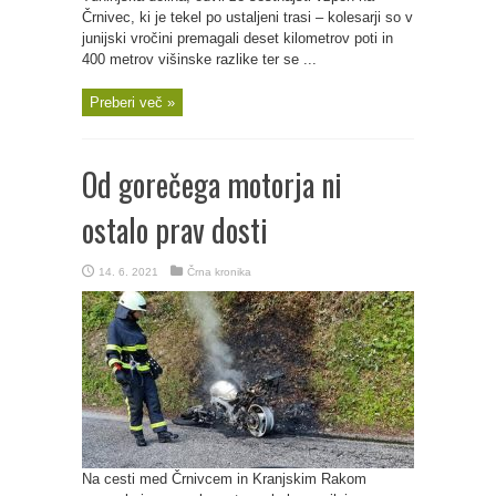
Črnivec, ki je tekel po ustaljeni trasi – kolesarji so v
junijski vročini premagali deset kilometrov poti in
400 metrov višinske razlike ter se ...
Preberi več »
Od gorečega motorja ni
ostalo prav dosti
14. 6. 2021
Črna kronika
Na cesti med Črnivcem in Kranjskim Rakom