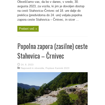
Obveščamo vas, da bo v danes, v sredo, 30.
avgusta 2023, za vozila, ki jim je dovoljen dostop
na cesti Stahovica–Črnivec od 18. ure dalje do
preklica (predvidoma do 24. ure) veljala popolna
zapora ceste Stahovica – Črnivec, in sicer ...
Preberi več »
Popolna zapora (zasilne) ceste
Stahovica – Črnivec
24. 8. 2023
Napovedi in obvestila
,
Poplave Kamnik 2023