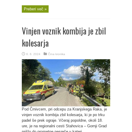
Preberi več »
Vinjen voznik kombija je zbil
kolesarja
6. 6. 2024
Črna kronika
Pod Črnivcem, pri odcepu za Kranjskega Raka, je
vinjen voznik kombija zbil kolesarja, ki je po trku
padel še prek ograje. Včeraj popoldne, okoli 18.
ure, je na regionalni cesti Stahovica – Gornji Grad
prišlo do prometne nesreče v kateri ...