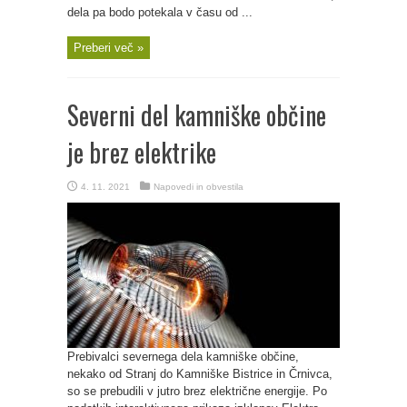
dela pa bodo potekala v času od ...
Preberi več »
Severni del kamniške občine
je brez elektrike
4. 11. 2021
Napovedi in obvestila
Prebivalci severnega dela kamniške občine,
nekako od Stranj do Kamniške Bistrice in Črnivca,
so se prebudili v jutro brez električne energije. Po