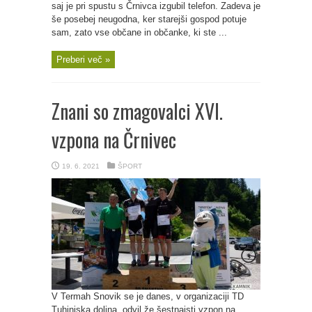
saj je pri spustu s Črnivca izgubil telefon. Zadeva je
še posebej neugodna, ker starejši gospod potuje
sam, zato vse občane in občanke, ki ste ...
Preberi več »
Znani so zmagovalci XVI.
vzpona na Črnivec
19. 6. 2021
ŠPORT
V Termah Snovik se je danes, v organizaciji TD
Tuhinjska dolina, odvil že šestnajsti vzpon na