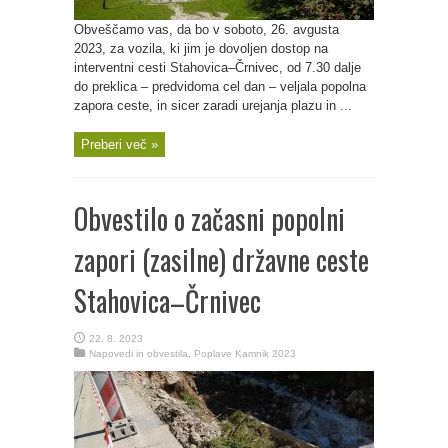
Obveščamo vas, da bo v soboto, 26. avgusta
2023, za vozila, ki jim je dovoljen dostop na
interventni cesti Stahovica–Črnivec, od 7.30 dalje
do preklica – predvidoma cel dan – veljala popolna
zapora ceste, in sicer zaradi urejanja plazu in ...
Preberi več »
Obvestilo o začasni popolni
zapori (zasilne) državne ceste
Stahovica–Črnivec
22. 8. 2023
Napovedi in obvestila
,
Poplave Kamnik 2023