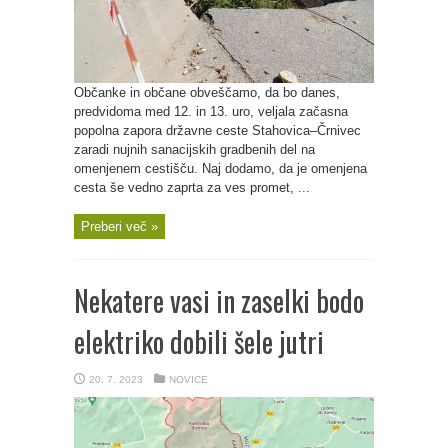
Občanke in občane obveščamo, da bo danes,
predvidoma med 12. in 13. uro, veljala začasna
popolna zapora državne ceste Stahovica–Črnivec
zaradi nujnih sanacijskih gradbenih del na
omenjenem cestišču. Naj dodamo, da je omenjena
cesta še vedno zaprta za ves promet, ...
Preberi več »
Nekatere vasi in zaselki bodo
elektriko dobili šele jutri
20. 7. 2023
NOVICE