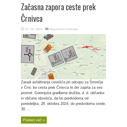
Začasna zapora ceste prek
Črnivca
25. 10. 2024
Napovedi in obvestila
Zaradi asfaltiranja cestišča pri odcepu za Smrečje
v Črni, bo cesta prek Črnivca tri dni zaprta za ves
promet. Gorenjska gradbena družba, d. d. občanke
in občane obvešča, da bo predvidoma od
ponedeljka, 28. oktobra 2024, do predvidoma srede,
30. ...
Preberi več »