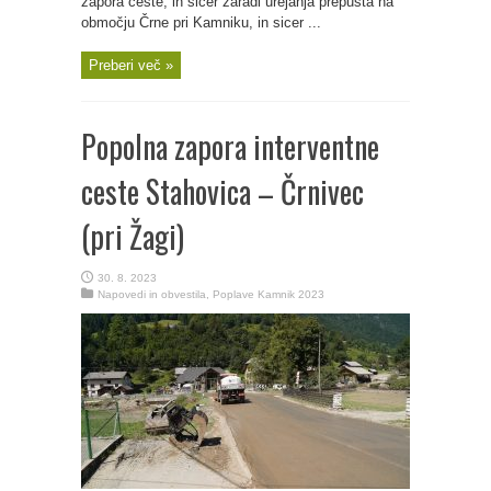
zapora ceste, in sicer zaradi urejanja prepusta na
območju Črne pri Kamniku, in sicer ...
Preberi več »
Popolna zapora interventne
ceste Stahovica – Črnivec
(pri Žagi)
30. 8. 2023
Napovedi in obvestila
,
Poplave Kamnik 2023