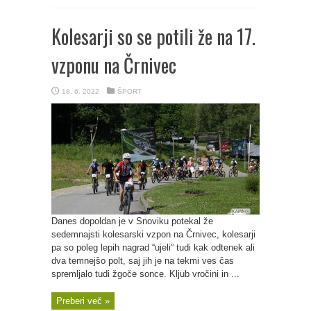
Kolesarji so se potili že na 17.
vzponu na Črnivec
18. 6. 2022
ŠPORT
Danes dopoldan je v Snoviku potekal že
sedemnajsti kolesarski vzpon na Črnivec, kolesarji
pa so poleg lepih nagrad “ujeli” tudi kak odtenek ali
dva temnejšo polt, saj jih je na tekmi ves čas
spremljalo tudi žgoče sonce. Kljub vročini in ...
Preberi več »