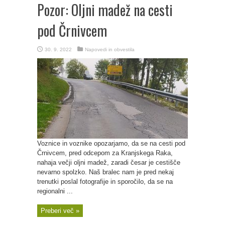
Pozor: Oljni madež na cesti
pod Črnivcem
30. 9. 2022
Napovedi in obvestila
Voznice in voznike opozarjamo, da se na cesti pod
Črnivcem, pred odcepom za Kranjskega Raka,
nahaja večji oljni madež, zaradi česar je cestišče
nevarno spolzko. Naš bralec nam je pred nekaj
trenutki poslal fotografije in sporočilo, da se na
regionalni ...
Preberi več »