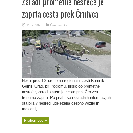
Zaradi prometne nesreče je
zaprta cesta prek Črnivca
11. 7. 2026
Črna kronika
Nekaj pred 10. uro je na regionalni cesti Kamnik –
Gornji Grad, pri Podlomu, prišlo do prometne
nesreče, zaradi katere je cesta prek Črnivca
trenutno zaprta. Po prvih, še neuradnih informacijah
sta bila v nesreči udeležena osebno vozilo in
motorist, ...
Preberi več »