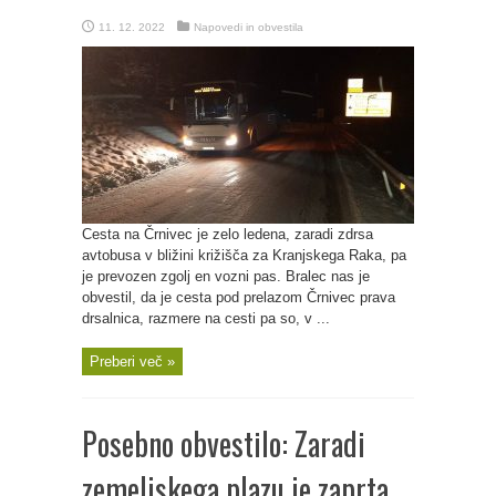
11. 12. 2022
Napovedi in obvestila
Cesta na Črnivec je zelo ledena, zaradi zdrsa
avtobusa v bližini križišča za Kranjskega Raka, pa
je prevozen zgolj en vozni pas. Bralec nas je
obvestil, da je cesta pod prelazom Črnivec prava
drsalnica, razmere na cesti pa so, v ...
Preberi več »
Posebno obvestilo: Zaradi
zemeljskega plazu je zaprta