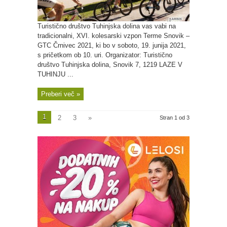
Turistično društvo Tuhinjska dolina vas vabi na
tradicionalni, XVI. kolesarski vzpon Terme Snovik –
GTC Črnivec 2021, ki bo v soboto, 19. junija 2021,
s pričetkom ob 10. uri. Organizator: Turistično
društvo Tuhinjska dolina, Snovik 7, 1219 LAZE V
TUHINJU ...
Preberi več »
1
2
3
»
Stran 1 od 3