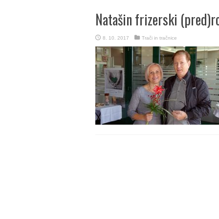
Natašin frizerski (pred)r
8. 10. 2017
Trači in tračnice