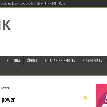
ne vode na javnih vodovodnih sistemih v občini Kamnik
KULTURA
ŠPORT
KOLEDAR PRIREDITEV
PODJETNIŠTVO I
n power
n power