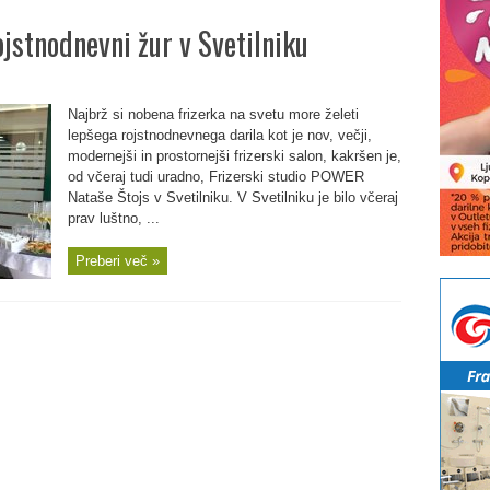
ojstnodnevni žur v Svetilniku
Najbrž si nobena frizerka na svetu more želeti
lepšega rojstnodnevnega darila kot je nov, večji,
modernejši in prostornejši frizerski salon, kakršen je,
od včeraj tudi uradno, Frizerski studio POWER
Nataše Štojs v Svetilniku. V Svetilniku je bilo včeraj
prav luštno, ...
Preberi več »