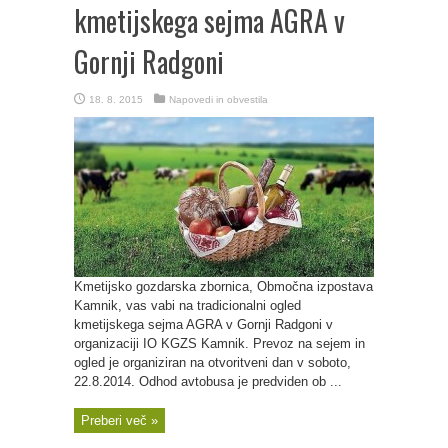
kmetijskega sejma AGRA v
Gornji Radgoni
18. 8. 2015
Napovedi in obvestila
Kmetijsko gozdarska zbornica, Območna izpostava
Kamnik, vas vabi na tradicionalni ogled
kmetijskega sejma AGRA v Gornji Radgoni v
organizaciji IO KGZS Kamnik. Prevoz na sejem in
ogled je organiziran na otvoritveni dan v soboto,
22.8.2014. Odhod avtobusa je predviden ob ...
Preberi več »