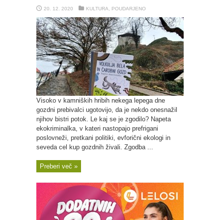
20. 12. 2020
KULTURA
,
POUDARJENO
Visoko v kamniških hribih nekega lepega dne
gozdni prebivalci ugotovijo, da je nekdo onesnažil
njihov bistri potok. Le kaj se je zgodilo? Napeta
ekokriminalka, v kateri nastopajo prefrigani
poslovneži, pretkani politiki, evforični ekologi in
seveda cel kup gozdnih živali. Zgodba ...
Preberi več »