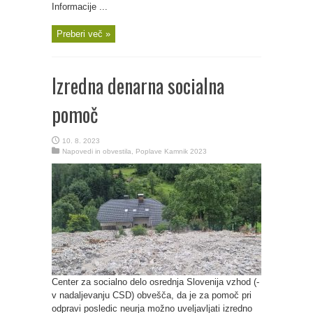
Informacije ...
Preberi več »
Izredna denarna socialna
pomoč
10. 8. 2023
Napovedi in obvestila
,
Poplave Kamnik 2023
Center za socialno delo osrednja Slovenija vzhod (-
v nadaljevanju CSD) obvešča, da je za pomoč pri
odpravi posledic neurja možno uveljavljati izredno