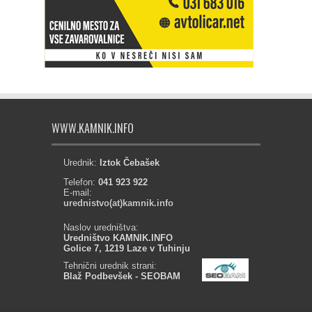
WWW.KAMNIK.INFO
Urednik:
Iztok Čebašek
Telefon:
041 923 922
E-mail:
urednistvo(at)kamnik.info
Naslov uredništva:
Uredništvo KAMNIK.INFO
Golice 7, 1219 Laze v Tuhinju
Tehnični urednik strani:
Blaž Podbevšek - SEOBAM