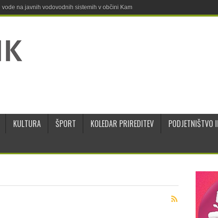
ne vode na javnih vodovodnih sistemih v občini Kamnik
KULTURA
ŠPORT
KOLEDAR PRIREDITEV
PODJETNIŠTVO I