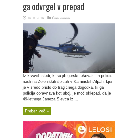
ga odvrgel v prepad
16. 9. 2016
Črna kronika
Iz krvavih sledi, ki so jih gorski reševalci in policisti
našli na Zeleniških špicah v Kamniških Alpah, kjer
je v sredo prišlo do tragičnega dogodka, ki ga
policija obravnava kot uboj, je moč sklepati, da je
49-letnega Janeza Slevca iz ...
Preberi več »