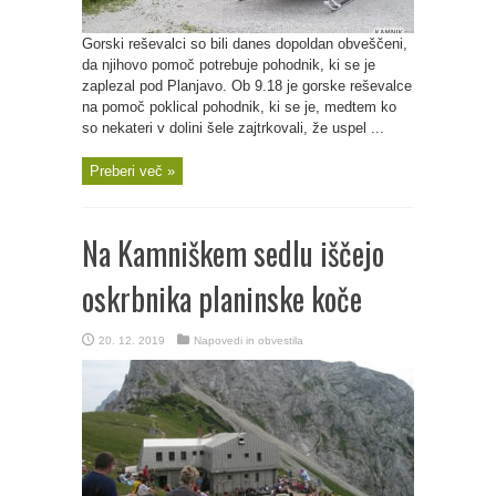
Gorski reševalci so bili danes dopoldan obveščeni,
da njihovo pomoč potrebuje pohodnik, ki se je
zaplezal pod Planjavo. Ob 9.18 je gorske reševalce
na pomoč poklical pohodnik, ki se je, medtem ko
so nekateri v dolini šele zajtrkovali, že uspel ...
Preberi več »
Na Kamniškem sedlu iščejo
oskrbnika planinske koče
20. 12. 2019
Napovedi in obvestila