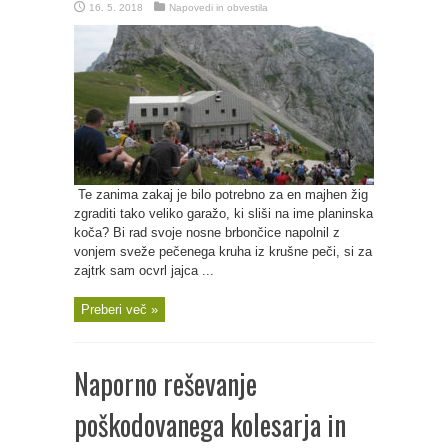
16. 5. 2018
Napovedi in obvestila
Te zanima zakaj je bilo potrebno za en majhen žig
zgraditi tako veliko garažo, ki sliši na ime planinska
koča? Bi rad svoje nosne brbončice napolnil z
vonjem sveže pečenega kruha iz krušne peči, si za
zajtrk sam ocvrl jajca ...
Preberi več »
Naporno reševanje
poškodovanega kolesarja in