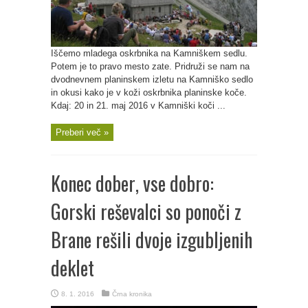
Iščemo mladega oskrbnika na Kamniškem sedlu.
Potem je to pravo mesto zate. Pridruži se nam na
dvodnevnem planinskem izletu na Kamniško sedlo
in okusi kako je v koži oskrbnika planinske koče.
Kdaj: 20 in 21. maj 2016 v Kamniški koči ...
Preberi več »
Konec dober, vse dobro:
Gorski reševalci so ponoči z
Brane rešili dvoje izgubljenih
deklet
8. 1. 2016
Črna kronika