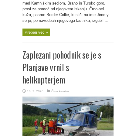
med Kamniškim sedlom, Brano in Tursko goro,
prosi za pomoč pri njegovem iskanju. Črno-bel
kuža, pasme Border Collie, ki sliši na ime Jimmy,
se je, po navedbah njegovega lastnika, izgubil ...
Preberi več »
Zaplezani pohodnik se je s
Planjave vrnil s
helikopterjem
10. 7. 2020
Črna kronika