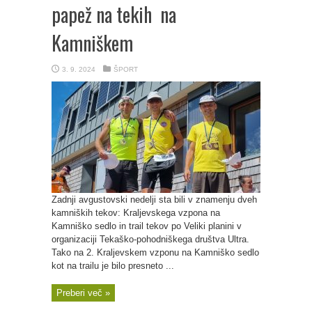
papež na tekih na
Kamniškem
3. 9. 2024
ŠPORT
Zadnji avgustovski nedelji sta bili v znamenju dveh
kamniških tekov: Kraljevskega vzpona na
Kamniško sedlo in trail tekov po Veliki planini v
organizaciji Tekaško-pohodniškega društva Ultra.
Tako na 2. Kraljevskem vzponu na Kamniško sedlo
kot na trailu je bilo presneto ...
Preberi več »