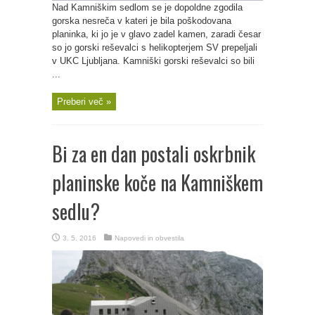
Nad Kamniškim sedlom se je dopoldne zgodila
gorska nesreča v kateri je bila poškodovana
planinka, ki jo je v glavo zadel kamen, zaradi česar
so jo gorski reševalci s helikopterjem SV prepeljali
v UKC Ljubljana. Kamniški gorski reševalci so bili
...
Preberi več »
Bi za en dan postali oskrbnik
planinske koče na Kamniškem
sedlu?
3. 5. 2016
Napovedi in obvestila