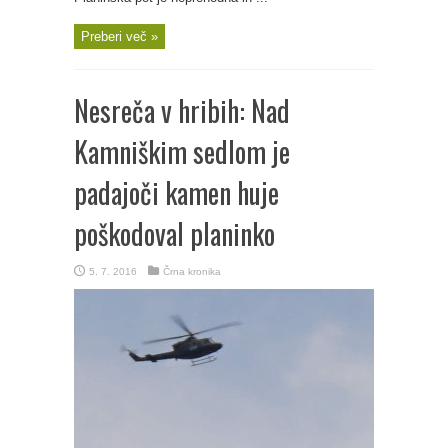
Preberi več »
Nesreča v hribih: Nad
Kamniškim sedlom je
padajoči kamen huje
poškodoval planinko
5. 7. 2016
Črna kronika