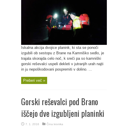
Iskalna akcija dvojice planink, ki sta se ponoči
izgubili ob sestopu z Brane na Kamniško sedlo, je
trajala skorajda celo noč, k sreči pa so kamniški
gorski reševalci uspeli dekleti v jutranjih urah najti
in ju nepoškodovani pospremiti v dolino. ...
Preberi več »
Gorski reševalci pod Brano
iščejo dve izgubljeni planinki
7. 1. 2016
Črna kronika