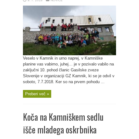
9. 7. 2018
NOVICE
Veselo v Kamnik in urno naprej, v Kamniške
planine vas vabimo, juhej… je v pozivalo vabilo na
zaključni 10. pohod članic Gasilske zveze
Slovenije v organizaciji GZ Kamnik, ki se je odvil v
soboto, 7.7.2018. Ker so na prvem pohodu ...
Preberi več »
Koča na Kamniškem sedlu
išče mladega oskrbnika