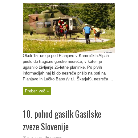
Okoli 15. ure je pod Planjavo v Kamniških Alpah
prišlo do tragične gorske nesreče, v kateri je
ugasnilo življenje 26-letne planinke. Po prvih
informacijah naj bi do nesreče prišlo na poti na
Planjavo in Lučko Babo (v t.i. Škarjah), nesreča ...
Preberi več »
10. pohod gasilk Gasilske
zveze Slovenije