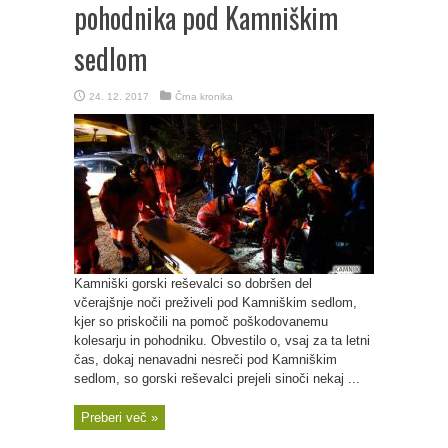
pohodnika pod Kamniškim
sedlom
24. 12. 2017
Črna kronika
Kamniški gorski reševalci so dobršen del
včerajšnje noči preživeli pod Kamniškim sedlom,
kjer so priskočili na pomoč poškodovanemu
kolesarju in pohodniku. Obvestilo o, vsaj za ta letni
čas, dokaj nenavadni nesreči pod Kamniškim
sedlom, so gorski reševalci prejeli sinoči nekaj ...
Preberi več »