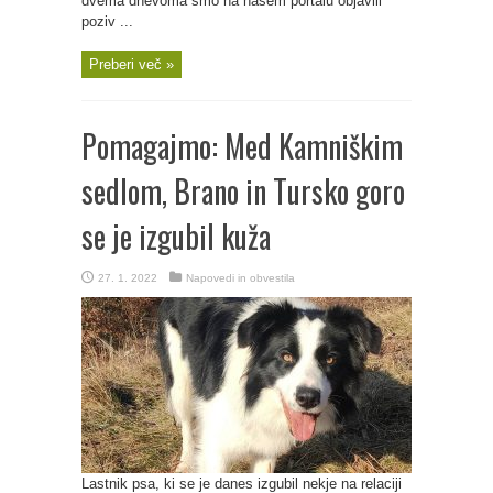
dvema dnevoma smo na našem portalu objavili
poziv ...
Preberi več »
Pomagajmo: Med Kamniškim
sedlom, Brano in Tursko goro
se je izgubil kuža
27. 1. 2022
Napovedi in obvestila
Lastnik psa, ki se je danes izgubil nekje na relaciji