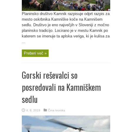
Planinsko društvo Kamnik razpisuje odprt razpis za
mesto oskrbnika Kamniške koče na Kamnišem
sedlu. Društvo je eno največjih v Sloveniji z močno
planinsko tradicijo. Locirano je v mestu Kamnik po
katerem se imenuje ta aplska veriga, ki je kulisa za
...
Preberi več »
Gorski reševalci so
posredovali na Kamniškem
sedlu
4. 8. 2019
Črna kronika