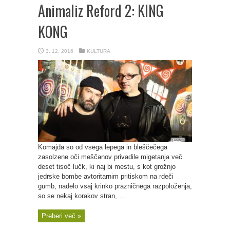
Animaliz Reford 2: KING
KONG
3. 12. 2016
KULTURA
Komajda so od vsega lepega in bleščečega
zasolzene oči meščanov privadile migetanja več
deset tisoč lučk, ki naj bi mestu, s kot grožnjo
jedrske bombe avtoritarnim pritiskom na rdeči
gumb, nadelo vsaj krinko prazničnega razpoloženja,
so se nekaj korakov stran, ...
Preberi več »