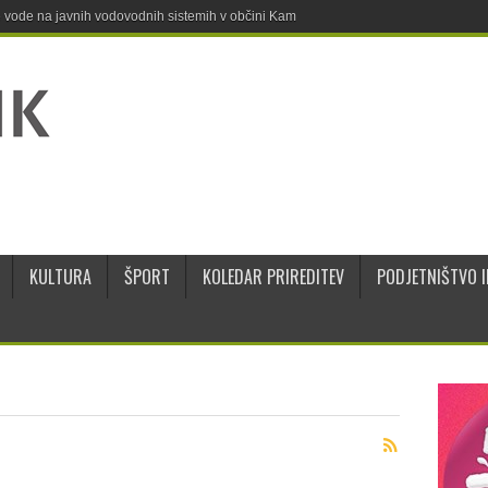
ne vode na javnih vodovodnih sistemih v občini Kamnik
KULTURA
ŠPORT
KOLEDAR PRIREDITEV
PODJETNIŠTVO I