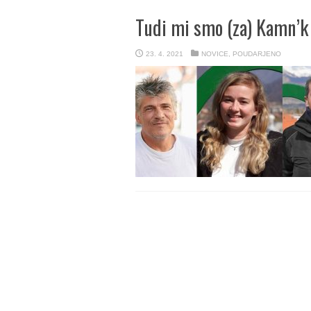
Tudi mi smo (za) Kamn’k
23. 4. 2021
NOVICE
,
POUDARJENO