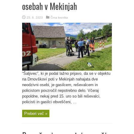
osebah v Mekinjah
25. 6. 2023
Črna kronika
“Šaljivec”, ki je podal lažno prijavo, da se v objektu
na Drnovškovi poti v Mekinjah nahajata dve
neodzivni osebi, je gasilcem, reševalcem in
policistom povzročil nepotrebno delo. Včeraj
popoldne, nekaj pred 15. uro so bili reševalci,
policisti in gasilci obveščeni, ...
Preberi več »