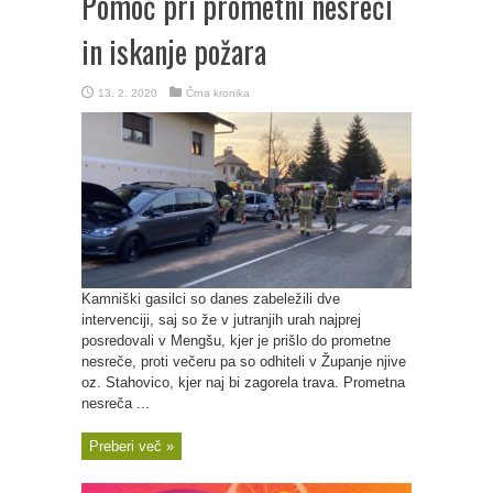
Pomoč pri prometni nesreči
in iskanje požara
13. 2. 2020
Črna kronika
Kamniški gasilci so danes zabeležili dve
intervenciji, saj so že v jutranjih urah najprej
posredovali v Mengšu, kjer je prišlo do prometne
nesreče, proti večeru pa so odhiteli v Županje njive
oz. Stahovico, kjer naj bi zagorela trava. Prometna
nesreča ...
Preberi več »