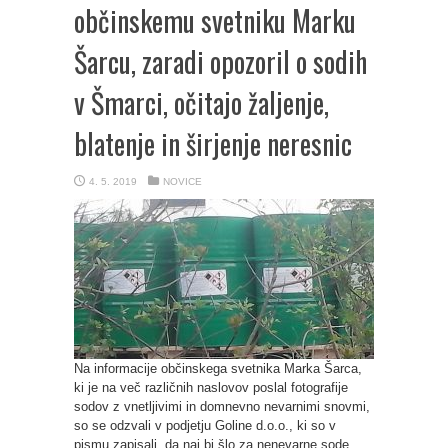
občinskemu svetniku Marku
Šarcu, zaradi opozoril o sodih
v Šmarci, očitajo žaljenje,
blatenje in širjenje neresnic
4. 5. 2019
NOVICE
Na informacije občinskega svetnika Marka Šarca,
ki je na več različnih naslovov poslal fotografije
sodov z vnetljivimi in domnevno nevarnimi snovmi,
so se odzvali v podjetju Goline d.o.o., ki so v
pismu zapisali, da naj bi šlo za nenevarne sode, ...