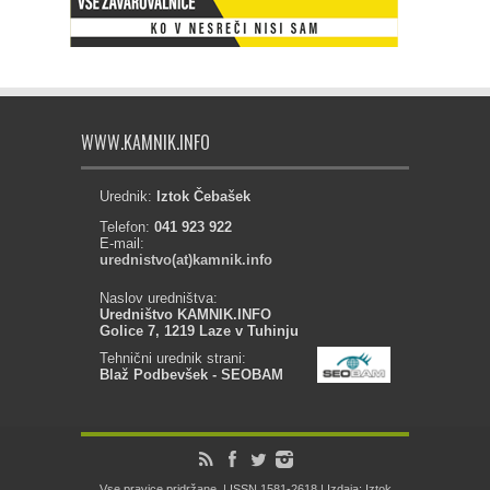
WWW.KAMNIK.INFO
Urednik:
Iztok Čebašek
Telefon:
041 923 922
E-mail:
urednistvo(at)kamnik.info
Naslov uredništva:
Uredništvo KAMNIK.INFO
Golice 7, 1219 Laze v Tuhinju
Tehnični urednik strani:
Blaž Podbevšek - SEOBAM
Vse pravice pridržane. | ISSN 1581-2618 | Izdaja: Iztok